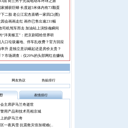
33国 荷兰男子完成电动车环球之旅
家捕获巨蟒 长度超5米体内有73颗蛋
下二胎 老公江宏杰喜晒一家四口(图)
因会画画走红 画作已售出逾231幅
收司机驾车而去 加油站上演惊魂瞬间
的“洋美猴王”：把京剧唱给世界听
园入口垃圾遍地、停车乱收费？官方回应
率升 是独立意识崛起还是房价太贵？
？市场调查：仅20%的头部网红在赚钱
网友热议
热贴排行
行
表情排行
委会主席萨马兰奇逝世
尖警用产品和技术亮相京城
会上的萨马兰奇
区一夜风雪 抗震救灾倍加艰难(...