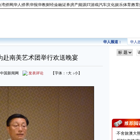
台湾
|
侨网
|
华人
|
侨界
|
华报
|
华教
|
财经
|
金融
|
证券
|
房产
|
能源
|
IT
|
游戏
|
汽车
|
文化
|
娱乐
|
体育
|
教育
|
华人频道：
华人
为赴南美艺术团举行欢送晚宴
来源：中国新闻网
发表评论
【字体：
↑大
↓小
】
·
不舍旅澳大