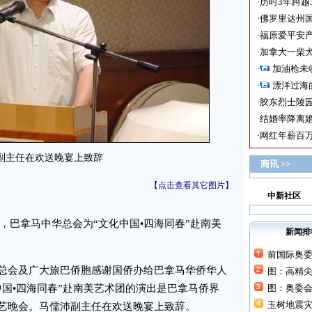
·
历时3年跨越
·
佛罗里达州国
·
福原爱平安产
·
加拿大一柴犬
·
加油枪未
·
漂洋过海
·
胶东烈士陵
·
结婚率降离婚
·
网红年薪百万
副主任在欢送晚宴上致辞
商讯 >>
【点击查看其它图片】
中新社区
，巴拿马中华总会为“文化中国•四海同春”赴南美
新闻排
前国际奥
会及广大旅巴侨胞感谢国侨办给巴拿马华侨华人
图：高精
中国•四海同春”赴南美艺术团的演出是巴拿马侨界
图：奥委
玉树地震灾
艺晚会。马儒沛副主任在欢送晚宴上致辞。