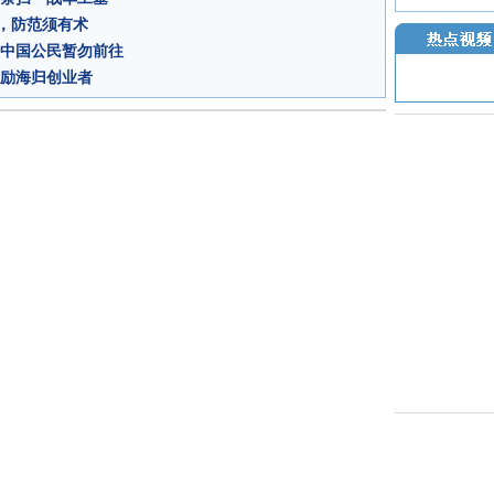
，防范须有术
吁中国公民暂勿前往
鼓励海归创业者