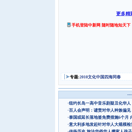
更多精
手机登陆中新网 随时随地知天下
专题:
2010文化中国四海同春
--
·
纽约长岛一高中音乐剧疑丑化华人
·
百人会声明：谴责对华人种族偏见
·
泰国或延长落地签免费措施6个月 
·
意大利多地发起针对华人大规模检查
·
传扬历史 旅法华侨华人携家人孩