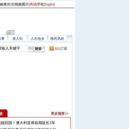
健康
|
生活
|
视频
|
图片
|
商城
|
手机
|
English
故事
唐人街
人在他乡
移民风标
熊猫回国！澳大利亚将租期延长5年