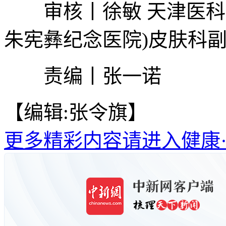
审核丨徐敏 天津医科大
朱宪彝纪念医院)皮肤科
责编丨张一诺
【编辑:张令旗】
更多精彩内容请进入健康