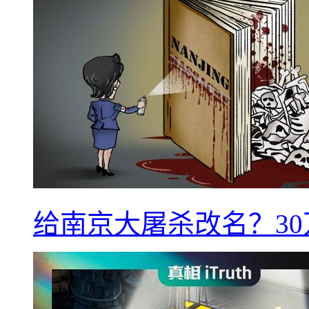
给南京大屠杀改名？3