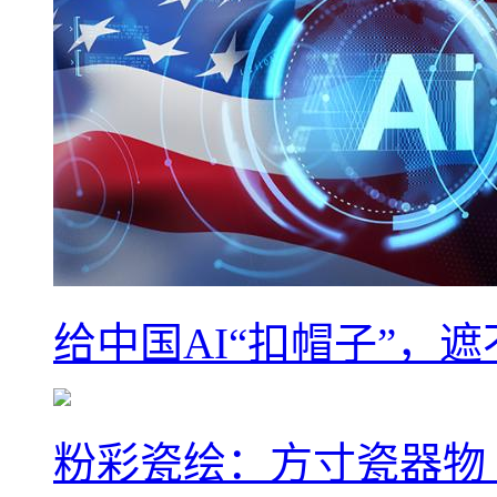
给中国AI“扣帽子”，
粉彩瓷绘：方寸瓷器物