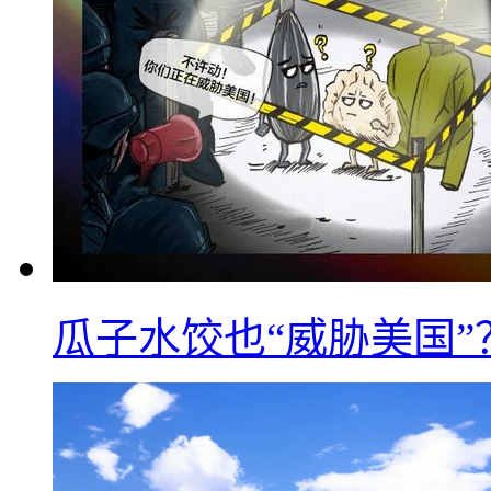
瓜子水饺也“威胁美国”