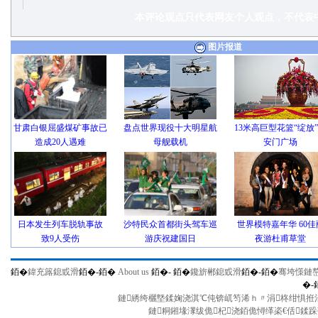
本评论观点只代表网友个人观点，不代表中
图片报道
甘肃白银屈盛煤矿事故已
盘点世界现役十大明星航
13米高巨型花篮“绽放
造成20人遇难
母舰载机
安门广场
日本发生列车脱轨事故
沙特民众首都街头驾车巡
世界模特嘉年华 60佳
致9人受伤
游庆祝建国日
夜游杜甫草堂
銆�
鍏充簬鎴戜滑
銆�-
銆�
About us
銆�-
銆�
鑱旂郴鎴戜滑
銆�-
銆�
骞垮憡鏈
�-
鏈綉绔欐墍鍒婅浇淇℃伅锛屼笉浠ｈ〃涓柊绀惧拰涓
鏈粡鎺堟潈绂佹杞浇銆佹憳缂栥€佸