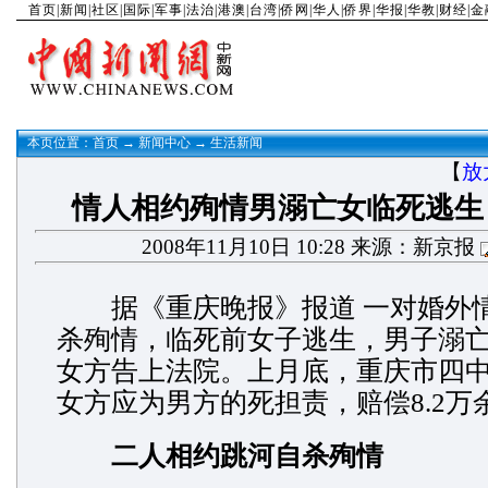
首页
|
新闻
|
社区
|
国际
|
军事
|
法治
|
港澳
|
台湾
|
侨网
|
华人
|
侨界
|
华报
|
华教
|
财经
|
金
本页位置：
首页
→
新闻中心
→
生活新闻
【
放
情人相约殉情男溺亡女临死逃生 
2008年11月10日 10:28 来源：新京报
据《重庆晚报》报道 一对婚外
杀殉情，临死前女子逃生，男子溺
女方告上法院。上月底，重庆市四
女方应为男方的死担责，赔偿8.2万
二人相约跳河自杀殉情