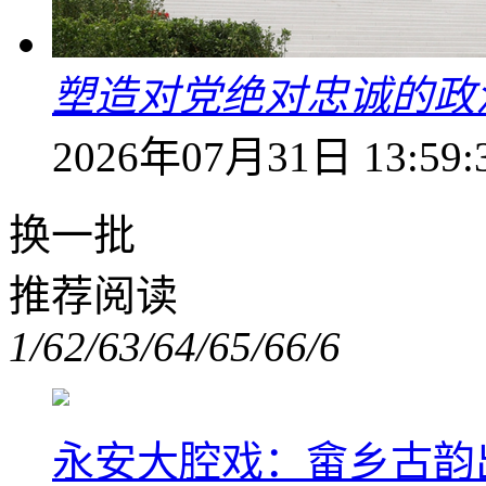
塑造对党绝对忠诚的政
2026年07月31日 13:59:
换一批
推荐阅读
1/6
2/6
3/6
4/6
5/6
6/6
永安大腔戏：畲乡古韵