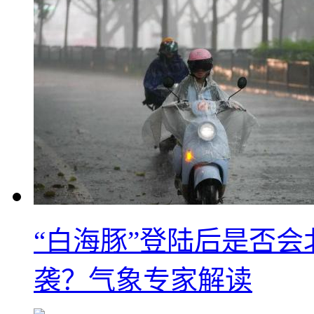
“白海豚”登陆后是否会
袭？气象专家解读