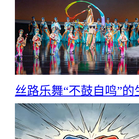
丝路乐舞“不鼓自鸣”