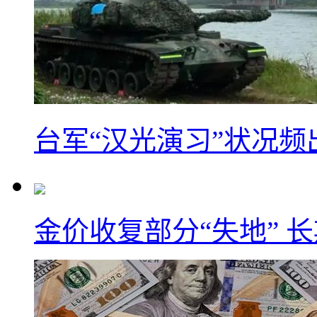
台军“汉光演习”状况频
金价收复部分“失地” 