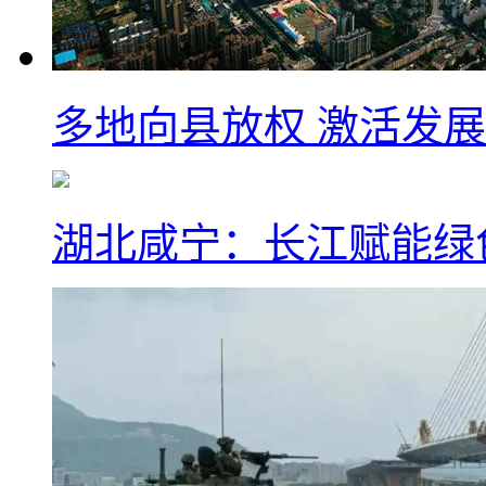
多地向县放权 激活发
湖北咸宁：长江赋能绿