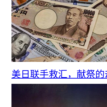
美日联手救汇，献祭的