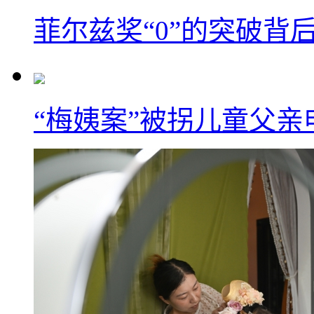
菲尔兹奖“0”的突破背
“梅姨案”被拐儿童父