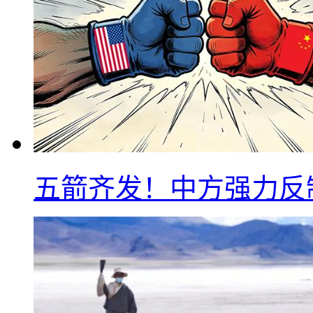
五箭齐发！中方强力反