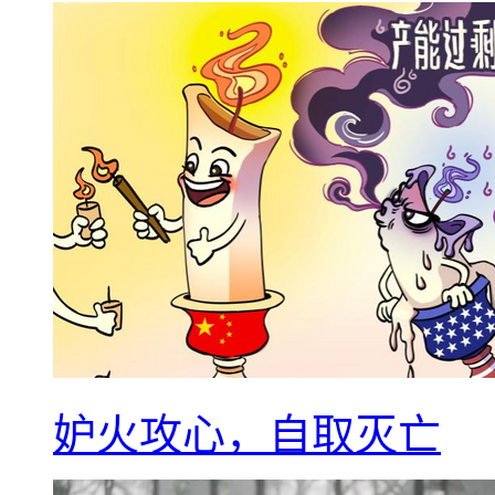
妒火攻心，自取灭亡