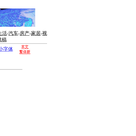
生活
-
汽车
-
房产
-
家居
-
视
供稿
小字体