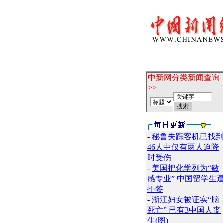
中新网分类新闻查询
>>
-
秘鲁失踪客机已找
46人中仅有两人迫降
时受伤
-
美国把化学列为“敏
感专业” 中国留学生
拒签
-
浙江妇女被证实“脑
死亡” 已有3中国人丧
生(图)