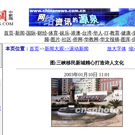
首页
-
新闻
-
国际
-
财经
-
体育
-
娱乐
-
港澳
-
台湾
-
华人
-
IT
-
教育
-
健康
-
频
-
图片
-
社区
-
侨网
-
华教网
-
华文报摘
-
图库
-
本页位置：
首页
>>
新闻大观>>滚动新闻
放大字体
缩
图:三峡移民新城精心打造诗人文化
2003年01月10日 11:01
到
遭