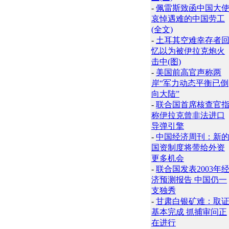
-
佩雷斯致函中国大
哀悼遇难的中国劳工
(全文)
-
土耳其空难幸存者
忆以为被伊拉克炮火
击中(图)
-
美国前高官声称两
岸“军力动态平衡已倒
向大陆”
-
联合国首席核查官
称伊拉克曾非法进口
导弹引擎
-
中国经济周刊：新
国资制度将带给外资
更多机会
-
联合国发表2003年
济预测报告 中国仍一
支独秀
-
甘肃白银矿难：取
基本完成 抓捕审问正
在进行