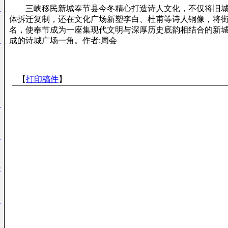
使
三峡移民新城奉节县今冬精心打造诗人文化，不仅将旧城
体拆迁复制，还在文化广场新塑李白、杜甫等诗人铜像，将
名，使奉节成为一座集现代文明与深厚历史底韵相结合的新
回
成的诗城广场一角。作者:周会
【
打印稿件
】
指
的
经
证