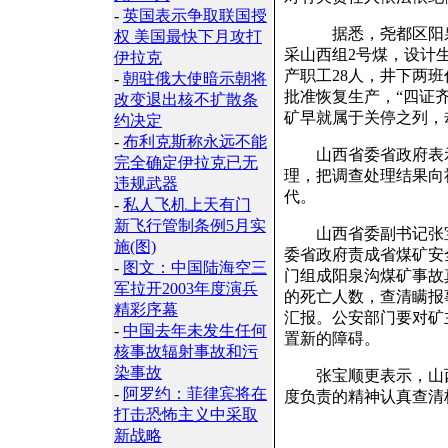
-
英国表示争取联国授
据悉，尧都区阳泉沟
权 美国最快下月攻打
采山西组2号煤，设计生
伊拉克
产职工28人，井下两班作业
-
朝驻俄大使暗示朝将
批准恢复生产，“四证
改变退出核不扩散条
矿早就属于关停之列，
约决定
-
布利克斯称永远不能
山西省委省政府表示
完全确定伊拉克已无
理，把调查处理结果向
违规武器
代。
-
私人飞机上天有门
新飞行管制条例5月实
山西省委副书记张宝
施(图)
委省政府责成省煤矿安
-
图文：中国陆海空三
门组成阳泉沟煤矿事故
军拉开2003年度演兵
的死亡人数，查清瞒报
精彩序幕
汇报。公安部门要对矿
-
中国去年未发生任何
置新的障碍。
核事故辐射事故和污
染事故
张宝顺更表示，山西
-
阿罗约：菲律宾将在
度负责的精神认真查清
打击恐怖主义中采取
新战略