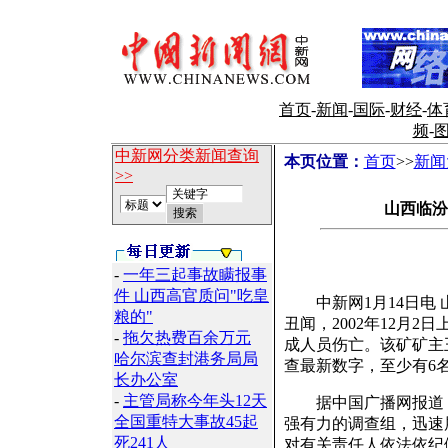
首页
-
新闻
-
国际
-
财经
-
体
频
-
中新网分类新闻查询
本页位置：
首页
>>
新闻
>>
山西临汾
-
一年三起事故瞒报事
件 山西高官质问"吃皇
中新网1月14日电 
粮的"
丑闻，2002年12月
-
拖欠热费百余万元
成人员伤亡。该矿矿主
哈尔滨查封港务局局
查最新数字，至少有6
长办公室
-
主管局称今年头12天
据中国广播网报道，山
全国重特大事故45起
强有力的调查组，迅速
死241人
对有关责任人依法依纪