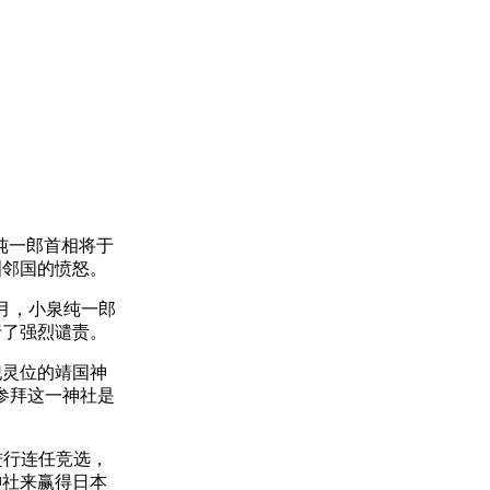
纯一郎首相将于
洲邻国的愤怒。
月，小泉纯一郎
行了强烈谴责。
灵位的靖国神
参拜这一神社是
进行连任竞选，
神社来赢得日本