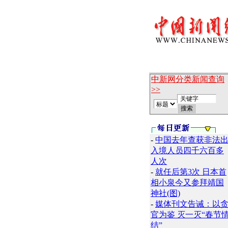
中新网分类新闻查询
>>
-
中国去年查获非法
入境人员四千六百多
人次
-
就任后第3次 日本首
相小泉今又参拜靖国
神社(图)
-
媒体刊文告诫：以
官为鉴 灭一灭“春节
结”