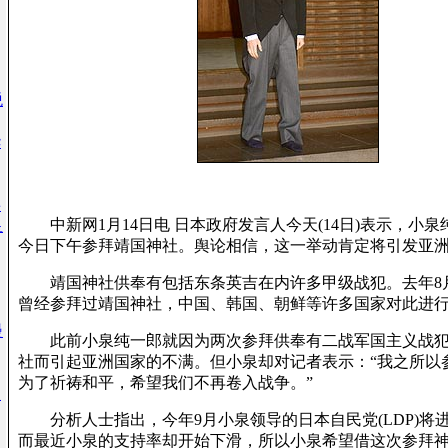
税
华
事
中新网1月14日电 日本政府发言人今天(14日)表示，小泉
皇
今日下午参拜靖国神社。舆论相信，这一举动肯定将引发亚
靖国神社供奉有包括东条英吉在内许多甲级战犯。去年8
曾经参拜过靖国神社，中国、韩国、朝鲜等许多国家对此进
漫
此前小泉纯一郎就因为两次参拜供奉有二战军国主义战犯
社而引起亚洲国家的不满。但小泉却对记者表示：“我之所以
为了祈祷和平，希望我们不再卷入战争。”
天
分析人士指出，今年9月小泉领导的日本自民党(LDP)将
而最近小泉的支持率却开始下滑，所以小泉希望借这次参拜