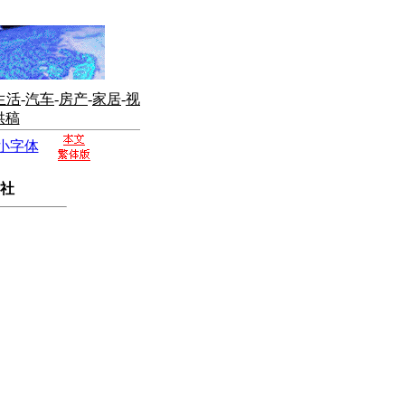
生活
-
汽车
-
房产
-
家居
-
视
供稿
小字体
社