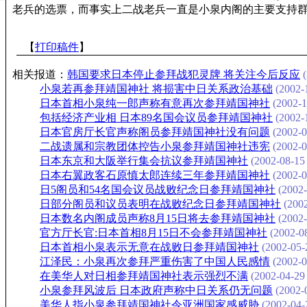
老兵的选票，而事实上二战老兵一直是小泉内阁的主要支持群体
【
打印稿件
】
相关报道：
韩国要求日本停止参拜战犯灵牌 将关注今后反应
(
小泉若再参拜靖国神社 将损害中日关系政治基础
(2002-1
日本首相小泉纯一郎声称有意再次参拜靖国神社
(2002-1
包括经济产业相 日本89名国会议员参拜靖国神社
(2002-1
日本官房厅长官声称阁员参拜靖国神社没有问题
(2002-0
二战遗属和宗教团体控告小泉参拜靖国神社违宪
(2002-0
日本东京和大阪举行集会抗议参拜靖国神社
(2002-08-15 
日本右翼政客石原慎太郎连续三年参拜靖国神社
(2002-0
日5阁员和54名国会议员战败纪念日参拜靖国神社
(2002-
日部分阁员和议员表明在战败纪念日参拜靖国神社
(2002
日本数名内阁成员声称8月15日将去参拜靖国神社
(2002-
官方厅长官:日本首相8月15日不会参拜靖国神社
(2002-08
日本首相小泉表示无意在战败日参拜靖国神社
(2002-05-
江泽民：小泉再次参拜严重伤害了中国人民感情
(2002-0
在美华人对日相参拜靖国神社表示强烈不满
(2002-04-29 
小泉参拜风波后 日本政府声称中日关系仍无问题
(2002-0
美华人指小泉参拜靖国神社令亚洲国家感威胁
(2002-04-