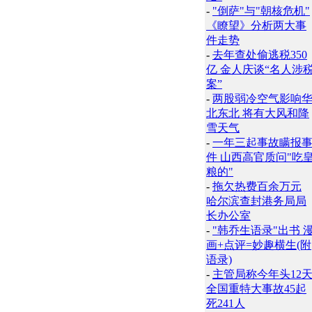
-
"倒萨"与"朝核危机"
《瞭望》分析两大事
件走势
-
去年查处偷逃税350
亿 金人庆谈“名人涉
案”
-
两股弱冷空气影响
北东北 将有大风和降
雪天气
-
一年三起事故瞒报
件 山西高官质问"吃
粮的"
-
拖欠热费百余万元
哈尔滨查封港务局局
长办公室
-
"韩乔生语录"出书 
画+点评=妙趣横生(附
语录)
-
主管局称今年头12
全国重特大事故45起
死241人