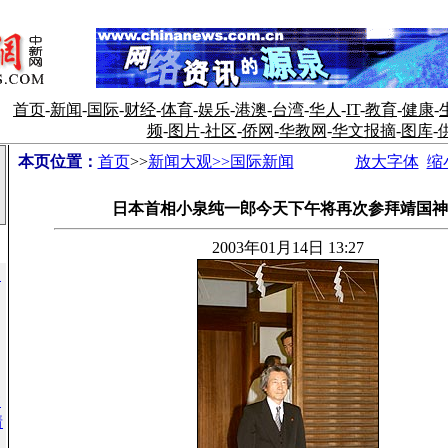
首页
-
新闻
-
国际
-
财经
-
体育
-
娱乐
-
港澳
-
台湾
-
华人
-
IT
-
教育
-
健康
-
频
-
图片
-
社区
-
侨网
-
华教网
-
华文报摘
-
图库
-
本页位置：
首页
>>
新闻大观>>国际新闻
放大字体
缩
日本首相小泉纯一郎今天下午将再次参拜靖国神
2003年01月14日 13:27
出
贪
情