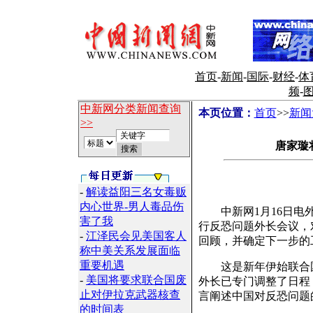
首页
-
新闻
-
国际
-
财经
-
体
频
-
中新网分类新闻查询
本页位置：
首页
>>
新闻
>>
唐家璇
-
解读益阳三名女毒贩
内心世界-男人毒品伤
中新网1月16日电外
害了我
行反恐问题外长会议，对
-
江泽民会见美国客人
回顾，并确定下一步的
称中美关系发展面临
重要机遇
这是新年伊始联合国
-
美国将要求联合国废
外长已专门调整了日程
止对伊拉克武器核查
言阐述中国对反恐问题
的时间表