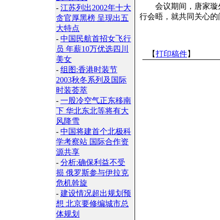
会议期间，唐家璇外
-
江苏列出2002年十大
行会晤，就共同关心的
贪官厚黑榜 呈现出五
大特点
-
中国民航首招女飞行
员 年薪10万优选四川
【
打印稿件
】
美女
-
组图:香港时装节
2003秋冬系列及国际
时装荟萃
-
一股冷空气正东移南
下 华北东北等将有大
风降雪
-
中国将建首个北极科
学考察站 国际合作资
源共享
-
分析:确保利益不受
损 俄罗斯参与伊拉克
危机斡旋
-
建设情况超出规划预
想 北京要修编城市总
体规划