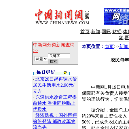
首页
-
新闻
-
国际
-
财经
-
体
频
-
中新网分类新闻查询
本页位置：
首页
>>
新闻
>>
农民每年
-
北京20日起再调水价
居民生活用水2.90元/
中新网1月19日电 
立方
保障部有关负责人接受
-
东深供水改造工程提
资的违法行为，切实保
前通水 香港同胞喝上
优质水
据介绍，全国总工会曾
-
经济透视：国外巨鳄
约20%来自工资性收入
纷纷登陆 邮政改革物
50%，已成为农民的主
流当先
钱，那么全国农民家庭