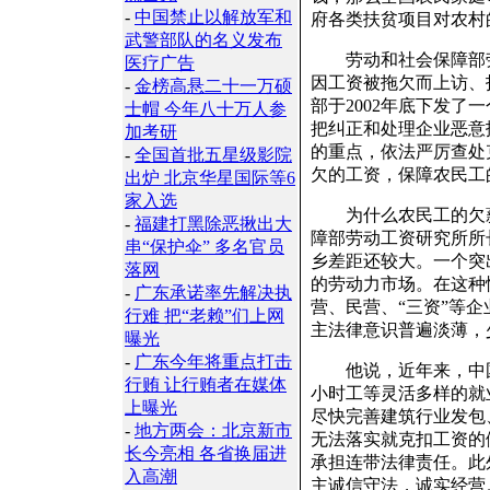
-
中国禁止以解放军和
府各类扶贫项目对农村
武警部队的名义发布
劳动和社会保障部劳
医疗广告
因工资被拖欠而上访、
-
金榜高悬二十一万硕
部于2002年底下发
士帽 今年八十万人参
把纠正和处理企业恶意
加考研
的重点，依法严厉查处
-
全国首批五星级影院
欠的工资，保障农民工
出炉 北京华星国际等6
家入选
为什么农民工的欠薪
-
福建打黑除恶揪出大
障部劳动工资研究所所
串“保护伞” 多名官员
乡差距还较大。一个突
落网
的劳动力市场。在这种
-
广东承诺率先解决执
营、民营、“三资”等
行难 把“老赖”们上网
主法律意识普遍淡薄，
曝光
-
广东今年将重点打击
他说，近年来，中国
行贿 让行贿者在媒体
小时工等灵活多样的就
上曝光
尽快完善建筑行业发包
-
地方两会：北京新市
无法落实就克扣工资的
长今亮相 各省换届进
承担连带法律责任。此
入高潮
主诚信守法，诚实经营