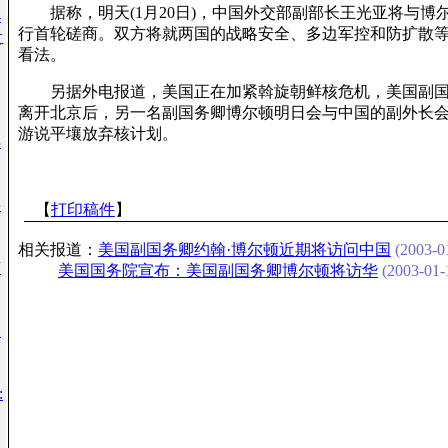
据称，明天(1月20日)，中国外交部副部长王光亚将与博
4
行首轮磋商。双方将就两国的战略安全、多边军控和防扩散
贵
看法。
另据外电报道，美国正在加紧斡旋朝鲜核危机，美国副国
离开北京后，另一名副国务卿博尔顿明日会与中国的副外长
游说平壤放弃核计划。
年
事
【
打印稿件
】
相关报道：
美国副国务卿约翰·博尔顿近期将访问中国
(2003-01
京
美国国务院宣布：美国副国务卿博尔顿将访华
(2003-01-
：
: