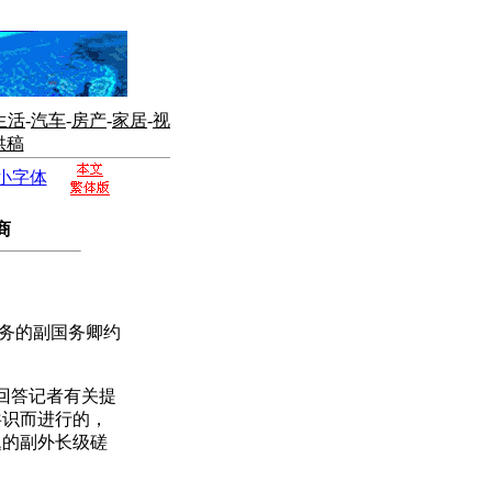
生活
-
汽车
-
房产
-
家居
-
视
供稿
小字体
商
务的副国务卿约
回答记者有关提
共识而进行的，
题的副外长级磋