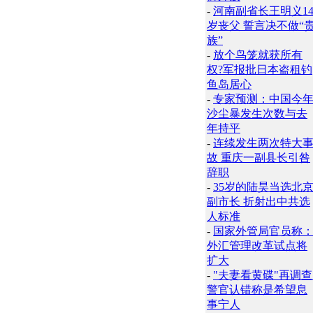
-
河南副省长王明义1
岁丧父 誓言决不做“
族”
-
放个鸟笼就获所有
权?军报批日本盗租钓
鱼岛居心
-
专家预测：中国今
沙尘暴发生次数与去
年持平
-
连续发生两次特大
故 重庆一副县长引咎
辞职
-
35岁的陆昊当选北
副市长 折射出中共选
人标准
-
国家外管局官员称
外汇管理改革试点将
扩大
-
"夫妻看黄碟"再调查
警官认错称是希望息
事宁人