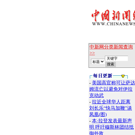
中新网分类新闻查询
>>
-
美国高官称可让萨
姆流亡以避免对伊拉
克动武
-
拉近全球华人距离
刘长乐“快马加鞭”谈
凤凰(图)
-
本·拉登发表最新声
明 呼吁穆斯林团结抵
御外敌