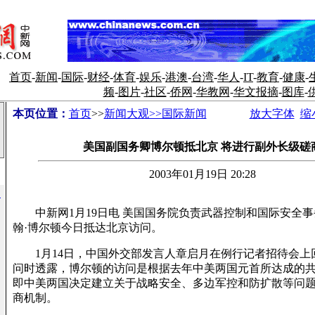
首页
-
新闻
-
国际
-
财经
-
体育
-
娱乐
-
港澳
-
台湾
-
华人
-
IT
-
教育
-
健康
-
频
-
图片
-
社区
-
侨网
-
华教网
-
华文报摘
-
图库
-
本页位置：
首页
>>
新闻大观>>国际新闻
放大字体
缩
美国副国务卿博尔顿抵北京 将进行副外长级磋
2003年01月19日 20:28
达
中新网1月19日电 美国国务院负责武器控制和国际安全事
翰·博尔顿今日抵达北京访问。
1月14日，中国外交部发言人章启月在例行记者招待会上
问时透露，博尔顿的访问是根据去年中美两国元首所达成的
即中美两国决定建立关于战略安全、多边军控和防扩散等问
商机制。