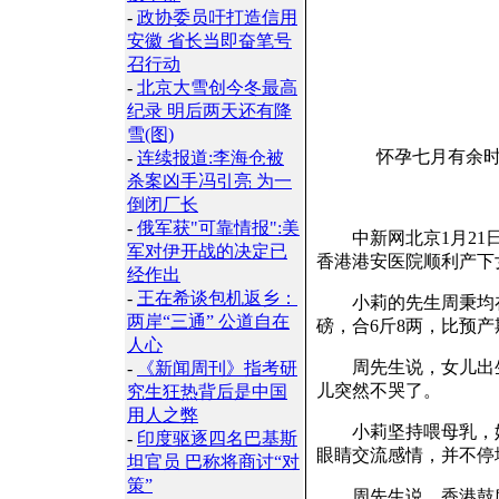
-
政协委员吁打造信用
安徽 省长当即奋笔号
召行动
-
北京大雪创今冬最高
纪录 明后两天还有降
雪(图)
怀孕七月有余
-
连续报道:李海仓被
杀案凶手冯引亮 为一
倒闭厂长
-
俄军获"可靠情报":美
中新网北京1月21日
军对伊开战的决定已
香港港安医院顺利产下
经作出
-
王在希谈包机返乡：
小莉的先生周秉均在与
两岸“三通” 公道自在
磅，合6斤8两，比预
人心
周先生说，女儿出生
-
《新闻周刊》指考研
儿突然不哭了。
究生狂热背后是中国
用人之弊
小莉坚持喂母乳，她
-
印度驱逐四名巴基斯
眼睛交流感情，并不停地
坦官员 巴称将商讨“对
策”
周先生说，香港鼓励