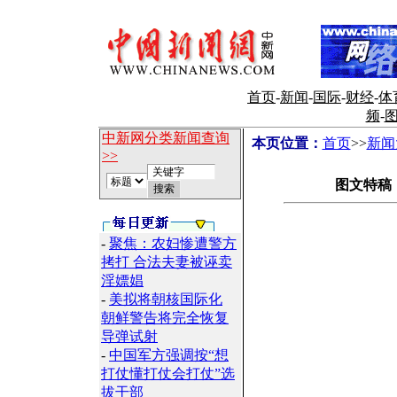
首页
-
新闻
-
国际
-
财经
-
体
频
-
中新网分类新闻查询
本页位置：
首页
>>
新闻
>>
图文特稿
-
聚焦：农妇惨遭警方
拷打 合法夫妻被诬卖
淫嫖娼
-
美拟将朝核国际化
朝鲜警告将完全恢复
导弹试射
-
中国军方强调按“想
打仗懂打仗会打仗”选
拔干部