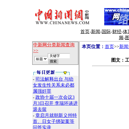
首页
-
新闻
-
国际
-
财经
-
体
频
-
中新网分类新闻查询
本页位置：
首页
>>
新闻
>>
图文：
-
司法解释出台 与幼
女发生性关系未必都
属强奸罪
-
政协十届一次会议3
月3日召开 李瑞环谈进
退去留
-
章启月就朝新义州特
首、日女子绑架案等
问答实录