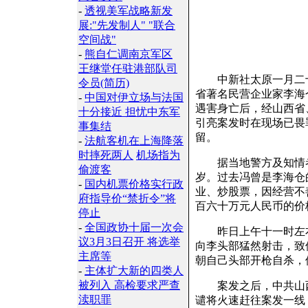
-
透视美军战略新发
展:"先发制人" "联合
空间战"
-
熊自仁调南京军区
王继堂任驻港部队司
中新社太原一月二十
令员(简历)
省著名民营企业家李海
-
中国对伊立场与法国
遇害身亡后，经山西省
十分接近 担忧中东军
引亮案发时在现场已畏
事集结
留。
-
法航客机在上海降落
时摔死两人
机场指为
据当地警方及知情者
偷渡客
岁。过去冯曾是李海仓
-
国内机票价格实行政
业、炒股票，因经营不
府指导价“禁折令”将
百六十万元人民币的价
停止
-
全国政协十届一次会
昨日上午十一时左右
议3月3日召开 将选举
向李头部猛然射击，致
主席等
朝自己头部开枪自杀，
-
主体扩大新的四类人
被列入 高检要求严查
案发之后，中共山西
渎职罪
谴将火速赶往案发一线