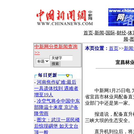
首页
-
新闻
-
国际
-
财经
-
体
频
-
中新网分类新闻查询
本页位置：
首页
>>
新闻
>>
宜昌林
-
河南焦作矿难:最后
一具遗体找到 遇难者
中新网1月25日电 
增至19人
省宜昌市林业局配备直
-
冷空气将令中国中东
业部门中还是第一家。
部降温十来度 京沪各
降雪雨
报道说，配备直升机
-
图文：武汉一居民楼
三峡大坝的生态安全。
后惊现碉堡 如天文台
直升机到位后，将主
顶一般