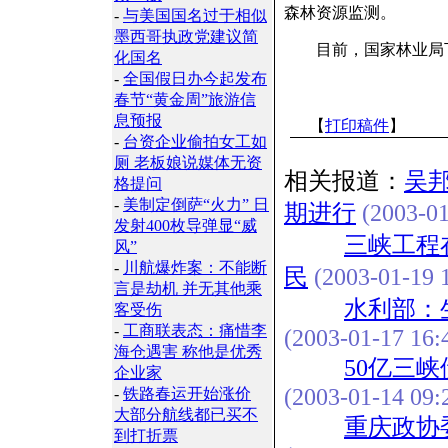
森林资源监测。
-
与美国国名过于相似
墨西哥执政党建议简
目前，国家林业局下拨
化国名
-
全国假日办今起发布
春节“黄金周”旅游信
息预报
【
打印稿件
】
-
台资企业偷拍女工如
厕 老板娘说媒体无资
相关报道：
吴
格提问
-
美制定倒萨“火力” 日
期进行
(2003-01
发射400枚导弹显“威
三峡工程
风”
-
川航爆炸案：不能断
民
(2003-01-19 1
言是劫机 并无其他乘
水利部：
客受伤
-
工商联表态：痛惜李
(2003-01-17 16:
海仓遇害 称他是优秀
50亿三
企业家
(2003-01-14 09:
-
铁路春运开始涨价
大部分航线都已买不
重庆政协
到打折票