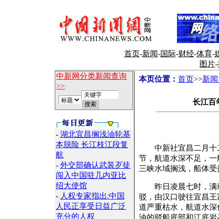
首页
-
新闻
-
国际
-
财经
-
体育
-
图片
-
中新网分类新闻查询
本页位置：
首页
>>
新闻
>>
长江百
-
湖北宜昌搁浅油轮基
本脱险 长江枝江段复
中新社宜昌二月十二日
航
节，航道水深不足，一
-
外交部确认武装歹徒
三峡水域搁浅，船体受
闯入中国驻几内亚比
绍大使馆
昨日凌晨七时，满载九
-
人权专家指出:中国
驳，由汉口驶往宜昌王
人民正享受日益广泛
道严重枯水，航道水深
充分的人权
油的驳船底部和江底岩