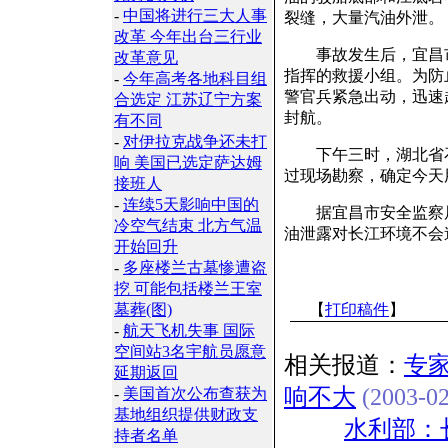
-
中国将进行三大人事
裂缝，大量汽油外泄。
改革 今年出台三行业
事故发生后，宜昌市
改革意见
指挥的救援小组。为防
-
今年高考各地科目组
警官兵紧急出动，迅速
合选定 江苏辽宁方案
封航。
有不同
-
对伊拉克战争还未打
下午三时，湖北省石
响 美国已选定萨达姆
过现场勘察，确定今天
接班人
-
连续5天影响中国的
据宜昌市安全监察局
冷空气结束 北方气温
油泄露对长江环境不会造
开始回升
-
多座楼兰古墓惨遭盗
挖 可能包括楼兰王室
墓葬(图)
【
打印稿件
】
-
航天飞机失事 国际
空间站3名宇航员愿意
相关报道：
专
延期返回
响不大
(2003-02
-
美国首次公布查获为
基地组织提供财政支
水利部：
持者名单