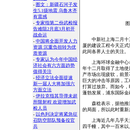
-
图文：新疆石河子发
生5.1级地震 乌鲁木齐
有震感
-
专家指第二份武检报
图
告难阻2月底3月初开
战命运
中新社上海二月十三日
-
中国将全面开发人力
厦的建设工程今天正式
资源 沉重负担转为优
此间各界人士的关注。
质资源
-
专家认为今年中国经
上海环球金融中心名
济社会有六方面趋势
年十二月取得了土地使
值得关注
产市场出现疲软，前景
-
经济立法全面提速
巨大的冲击等原因，工
新一届人大将加强六
打算过放弃。而如今，
方面立法
蓬勃发展，浦东国际金
-
伊拉克指其导弹未超
所限射程 欢迎增加武
森稔表示，据他推测
检人员
的局面，所以此时重新
-
以色列决定将紧急征
召防空部队预备役官
上海近几年几乎天天都
兵
四千幢，其中一百米以