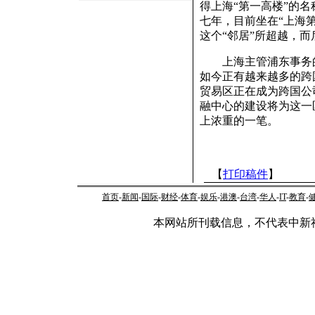
得上海“第一高楼”的
七年，目前坐在“上海
这个“邻居”所超越，
上海主管浦东事务的
如今正有越来越多的跨
贸易区正在成为跨国公
融中心的建设将为这一
上浓重的一笔。
【
打印稿件
】
首页
-
新闻
-
国际
-
财经
-
体育
-
娱乐
-
港澳
-
台湾
-
华人
-
IT
-
教育
-
本网站所刊载信息，不代表中新