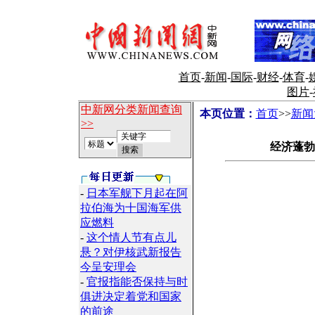
首页
-
新闻
-
国际
-
财经
-
体育
-
图片
-
中新网分类新闻查询
本页位置：
首页
>>
新闻
>>
经济蓬勃
-
日本军舰下月起在阿
拉伯海为十国海军供
应燃料
-
这个情人节有点儿
悬？对伊核武新报告
今呈安理会
-
官报指能否保持与时
俱进决定着党和国家
的前途