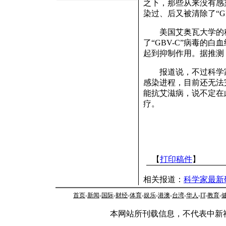
之下，那些从来没有感染
染过、后又被清除了“G
美国艾奥瓦大学的科
了“GBV-C”病毒的
起到抑制作用。据推测
报道说，不过科学家们
感染进程，目前还无法
能抗艾滋病，说不定在
疗。
【
打印稿件
】
相关报道：
科学家最新
首页
-
新闻
-
国际
-
财经
-
体育
-
娱乐
-
港澳
-
台湾
-
华人
-
IT
-
教育
-
本网站所刊载信息，不代表中新