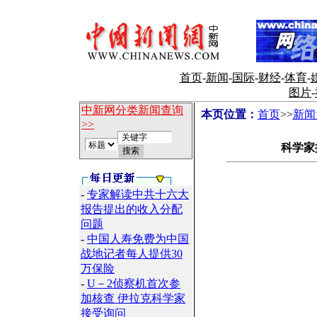
首页
-
新闻
-
国际
-
财经
-
体育
-
图片
-
中新网分类新闻查询
本页位置：
首页
>>
新闻
>>
科学家
-
专家解读中共十六大
报告提出的收入分配
问题
-
中国人寿免费为中国
战地记者每人提供30
万保险
-
U－2侦察机首次参
加核查 伊拉克科学家
接受询问