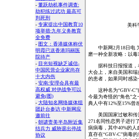
-
董跃劫机事件调查:
劫犯练过武功 最高可
判死刑
-
专家提出中国教育10
美科
项举措:九年义务教育
全免费
-
图文：香港媒体称伏
中新网2月18日电 
明霞已送香港玛丽医
磨一种全新攻略：以毒
院待产
-
目光短视缺乏诚信-
据科技日报报道，在
中国民营企业家尚存
大会上，来自美国和瑞
十大内伤
的患者，如果同时感染
-
安南:安理会具有最
高权威 对伊战争可以
这种名为“GBV-C
避免(图)
今最为奇怪的“角色”之一
-
大陆知名网络媒体组
典人中有12%至15%
团赴台参访 中新网应
美国国家过敏和传染
邀前往
271名同性恋男子进
-
朝谴责美半岛附近集
病病毒，其中40%的人
结兵力 威胁退出停战
直存在“GBV-C”病
协议