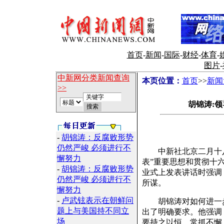
首页
-
新闻
-
国际
-
财经
-
体育
-
图片
-
中新网分类新闻查询
本页位置：
首页
>>
新闻
>>
胡锦涛:
-
胡锦涛：反腐败形势
仍然严峻 必须进行不
中新社北京二月十八日
懈努力
表”重要思想和贯彻十
-
胡锦涛：反腐败形势
业式上发表讲话时强调
仍然严峻 必须进行不
所谋。
懈努力
-
卢武铉表示在朝鲜问
胡锦涛对如何进一步深
题上与美国持不同立
出了明确要求。他强调
场
要持之以恒，常抓不懈