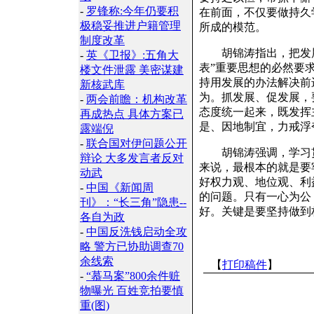
-
罗锋称:今年仍要积
在前面，不仅要做持久
极稳妥推进户籍管理
所成的模范。
制度改革
胡锦涛指出，把发展
-
英《卫报》:五角大
表”重要思想的必然要
楼文件泄露 美密谋建
持用发展的办法解决前
新核武库
为。抓发展、促发展，
-
两会前瞻：机构改革
态度统一起来，既发挥
再成热点 具体方案已
是、因地制宜，力戒浮
露端倪
-
联合国对伊问题公开
胡锦涛强调，学习贯彻
辩论 大多发言者反对
来说，最根本的就是要
动武
好权力观、地位观、利
-
中国《新闻周
的问题。只有一心为公
刊》：“长三角”隐患--
好。关键是要坚持做到
各自为政
-
中国反洗钱启动全攻
略 警方已协助调查70
余线索
【
打印稿件
】
-
“慕马案”800余件赃
物曝光 百姓竞拍要慎
重(图)