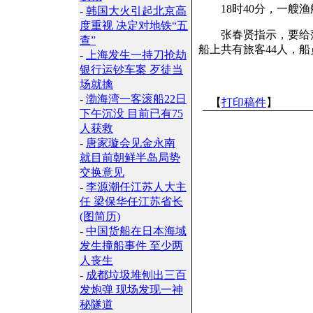
18时40分，一艘渔
-
韩国大火引起北京高
度重视 决定对地铁“五
张春贤指示，要给落
查”
船上共有旅客44人，船
-
上海发生一持刀抢劫
银行运钞车案 歹徒当
场就擒
-
渤海湾一客滚船22日
【
打印稿件
】
下午沉没 目前已有75
人获救
-
唐家璇会见金永南
就目前朝鲜半岛局势
交换意见
-
李源潮任江苏人大主
任 梁保华任江苏省长
(图简历)
-
中国货船在日本海域
发生撞船事件 至少两
人丧生
-
成都垃圾堆刨出三百
发炮弹 现场发现一神
秘隧道