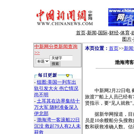
首页
-
新闻
-
国际
-
财经
-
体育
-
图片
-
中新网分类新闻查询
本页位置：
首页
>>
新闻
>>
渤海湾客
-
组图:美国一列车出
轨引发大火 伤亡情况
中新网2月22日电 截
尚不明
旅渡7”船上人员已经
-
土耳其在边界集结十
贤指示，要“见人就救”
万大军 随时准备深入
伊北部
据新华网报道，目前
-
渤海湾一客滚船22日
员是10余艘船分头搜
沉没 救起79人有2人未
数和获救准确人数。估
获救