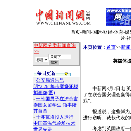
首页
-
新闻
-
国际
-
财经
-
体育
-
娱
片
-
中新网分类新闻查询
本页位置：
首页
>>
新闻
>>
英媒体披
-
公安局通告昆
明“2.26”枪击案嫌犯模
中新网3月2日电 英
拟画像(图)
了在联合国安理会赢得
-
一韩国男子在沪杀害
戏”。
泰国女留学生 领事陪
其自首
报道说，这些鲜为人知
-
十兆瓦堆投入运行
进行窃听、截获代表的
中国高温气冷堆技术
考虑到英国政府一向
世界先进