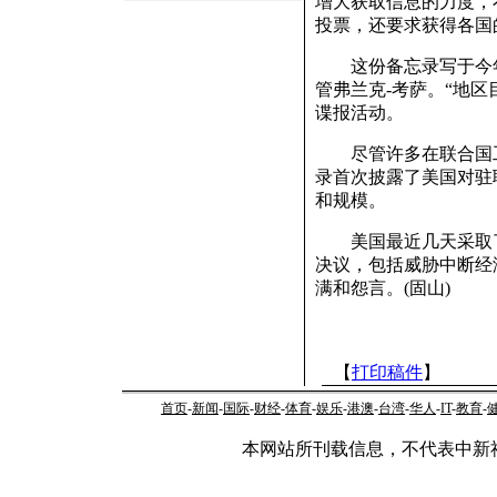
增大获取信息的力度，
投票，还要求获得各国
这份备忘录写于今年1
管弗兰克-考萨。“地
谍报活动。
尽管许多在联合国工
录首次披露了美国对驻
和规模。
美国最近几天采取了
决议，包括威胁中断经
满和怨言。(固山)
【
打印稿件
】
首页
-
新闻
-
国际
-
财经
-
体育
-
娱乐
-
港澳
-
台湾
-
华人
-
IT
-
教育
-
本网站所刊载信息，不代表中新