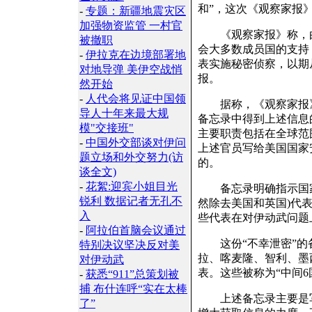
和”，这次《观察家报
-
专题：新疆地震灾区
加强物资监管 一村官
《观察家报》称，由
被撤职
会大多数成员国的支持
-
伊拉克在边境部署地
表实施秘密侦察，以期
对地导弹 美伊空战悄
报。
然开始
-
人代会将见证中国领
据称，《观察家报》
导人十年来最大规
备忘录中得到上述信息
模"交接班"
主要职责包括在全球范
-
中国外交部谈对伊问
上述官员写给美国国家
题立场和外交努力(访
的。
谈全文)
-
花絮:迎宾小姐目光
备忘录明确指示国家安
锐利 数据记者无孔不
然除去美国和英国)代
入
些代表在对伊动武问题
-
阿拉伯首脑会议通过
这份“不幸泄密”的
特别决议坚决反对美
拉、喀麦隆、智利、墨
对伊动武
表。这些被称为“中间
-
获悉“911”总策划被
捕 布什连呼“实在太棒
上述备忘录主要是写
了”