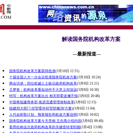
解读国务院机构改革方案
---最新报道---
国务院机构改革方案获得批准
(3月10日 12:51)
十届全国人大一次会议批准国务院机改方案
(3月10日 10:24)
两会访谈：四位权威人士纵论政府机构改革
(3月9日 21:21)
王梦奎：机构改革看似动作不大意义却深远
(3月8日 16:50)
特写：机构改革方案出台 相关部委波澜不惊
(3月6日 20:48)
中国将组建商务部 推进流通管理体制改革
(3月6日 12:15)
组建四大部门 经贸委外经贸部撤消(方案)
(3月6日 11:04)
人代会听取计划、预算报告和机改方案说明
(3月6日 10:02)
国务院机构改革方案今天亮相 王忠禹介绍内容
(3月6日 09:49)
姜恩柱称这次政府机构改革的关键是转变职能
(3月4日 13:08)