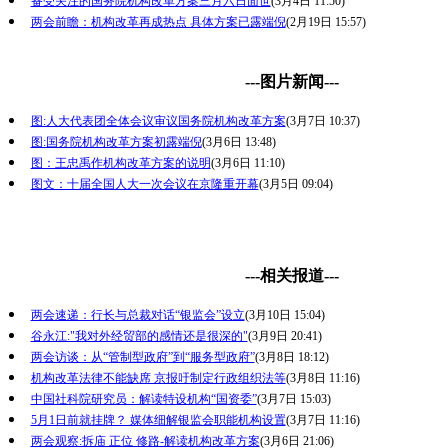
备受关注的国务院机构改革方案三月六日面世
(3月4日 11:50)
两会前瞻：机构改革再成热点 具体方案已露端倪
(2月19日 15:57)
---图片新闻---
图:人大代表团全体会议审议国务院机构改革方案
(3月7日 10:37)
图:国务院机构改革方案初露端倪
(3月6日 13:48)
图：王忠禹作机构改革方案的说明
(3月6日 11:10)
图文：十届全国人大一次会议在京隆重开幕
(3月5日 09:04)
---相关报道---
两会速递：行长与总裁对话“银监会”设立
(3月10日 15:04)
谷永江:"我对外经贸部的感情还是很深的"
(3月9日 20:41)
两会访谈：从“管制型政府”到“服务型政府”
(3月8日 18:12)
机构改革法律不能缺席 京报吁制定行政组织法等
(3月8日 11:16)
中国社科院研究员：解读特设机构“国资委”
(3月7日 15:03)
5月1日前就挂牌？ 媒体细解银监会职能机构设置
(3月7日 11:16)
两会观察:拆庙 正位 修路-解读机构改革方案
(3月6日 21:06)