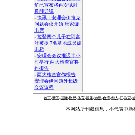
鲜已宣布将再次试射
反舰导弹
-
快讯：安理会伊拉克
问题会议开始 唐家璇
出席
-
拉登两个儿子在阿富
汗被捉 7名基地成员被
击毙
-
安理会会议推迟半小
时举行 两大检查官将
作报告
-
两大核查官作报告
安理会伊问题外长级
会议议程
首页
-
新闻
-
国际
-
财经
-
体育
-
娱乐
-
港澳
-
台湾
-
华人
-
IT
-
教育
-
本网站所刊载信息，不代表中新