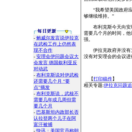
“我希望美国政府应
够继续维持。”
布利克斯今天向安理
需要几个月的时间，他
-
鲍威尔发言说伊拉克
强。
在武检工作上仍然表
现不合作
伊拉克政府并没有立
-
安理会伊问题会议大
没有对安理会的会议进行
会发言 德国叙利亚反
对动武
-
布利克斯说对伊武检
【
打印稿件
】
还需要几个月 “要
相关专题:
伊拉克问题追
点”摘发
-
布利克斯说，武核不
需要几年或几周但需
要几个月
-
巴基斯坦内政部长否
认拉登两个儿子在阿
富汗被捕
-
快讯：美国官员称朝