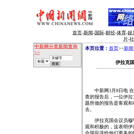
首页
-
新闻
-
国际
-
财经
-
体育
-
娱
片
-
中新网分类新闻查询
本页位置：
首页
>>
新闻
>>
伊拉克国
中新网3月8日电 在
查的报告后，一位伊拉
题所做的报告是客观和
去。
伊拉克国会议员穆罕默
观和积极的，这表明伊
合国应该给他们更多的