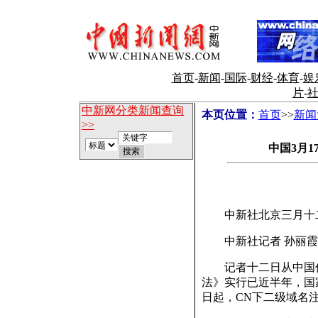
首页
-
新闻
-
国际
-
财经
-
体育
-
娱
片
-
中新网分类新闻查询
本页位置：
首页
>>
新闻
>>
中国3月
中新社北京三月十二
中新社记者 孙丽霞
记者十二日从中国信
法》实行已近半年，国
日起，CN下二级域名