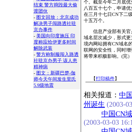
个。截至今年二月底优
结束 警方捣毁最大偷
八百五十七个，申请优
渡团伙
在三月十七日CN下二
-
图文回放：北京成功
十五万个。
解决男子闯路透社驻
京办事件
信息产业部有关官员对
-
美国向印度施压 印
域名层次减少，形式更
度称应给伊更多时间
境内网站拥有CN域名
解除武装
联网的安全性，同时增
-
警方称制服闯入路透
将带来积极影响。(完
社驻京办男子 该人患
精神病
-
图文：新疆巴楚-伽
【
打印稿件
】
师今天午间发生里氏
5.9级地震
相关报道：
中
州诞生
(2003-03
中国CN域
(2003-03-03 16:
中国CN