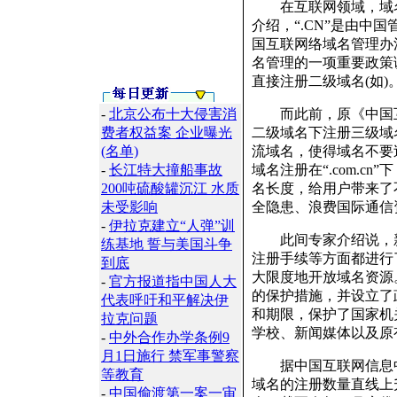
在互联网领域，域名就
介绍，“.CN”是由中
国互联网络域名管理办
名管理的一项重要政策
直接注册二级域名(如)
-
北京公布十大侵害消
而此前，原《中国互
费者权益案 企业曝光
二级域名下注册三级域
(名单)
流域名，使得域名不要
-
长江特大撞船事故
域名注册在“.com.
200吨硫酸罐沉江 水质
名长度，给用户带来了
未受影响
全隐患、浪费国际通信
-
伊拉克建立“人弹”训
此间专家介绍说，新
练基地 誓与美国斗争
注册手续等方面都进行
到底
大限度地开放域名资源
-
官方报道指中国人大
的保护措施，并设立了
代表呼吁和平解决伊
和期限，保护了国家机
拉克问题
学校、新闻媒体以及原
-
中外合作办学条例9
月1日施行 禁军事警察
据中国互联网信息中
等教育
域名的注册数量直线上
-
中国偷渡第一案一审