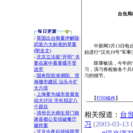
台当局
-
英国出台衡量伊解除
武装六大标准的草案
中新网3月13日电台
(附全文)
始进行“汉光19号”军
-
北京立法挺“开明” 夫
妻在家中看黄碟不受
陈肇敏说，今年的“汉
追究
习，演习将检验各个兵
-
国务院批准潮阳、澄
习的细节。
海撤市建区 汕头今扩
大六倍
-
上海要为城市发展发
【
打印稿件
】
动大讨论 市长拟定八
个题目
-
清华北大师生登门致
相关报道：
台当
谢首都公安侦破餐厅
习
(2003-03-13 0
爆炸案
-
北京今夜起持续雨雪