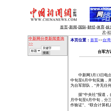
首页
-
新闻
-
国际
-
财经
-
体育
-
娱
片
-
中新网分类新闻查询
本页位置：
首页
>>
台湾
>>
台军方
中新网3月13日电台
中旬至6月中旬实施，
为台军部队，“并无任
据“中央社”报道，台
月中旬至6月中旬，分
作验证”、“联合计算机