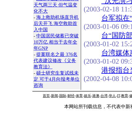
“汉光演
天气两三天 但气温变
(2003-02-18 11:
化不大
台军拟在
-
海上救助机场直升机
后天开飞 海空救助首
(2003-01-06 09:
入中国
台“国防
-
中国居民储蓄已突破
10万亿 相当于去年全
(2003-01-02 15:
年GNP
台湾媒体
-
提案联名之最 376名
(2003-01-02 09:
代表建议修改《义务
教育法》
港报指台
-
硕士研究生复试线未
(2002-04-08 10:
定 可于4月向报考单位
咨询
首页
-
新闻
-
国际
-
财经
-
体育
-
娱乐
-
港澳
-
台湾
-
华人
-
IT
-
教育
-
本网站所刊载信息，不代表中新