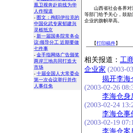
凰卫视奔赴前线为华
山西省社会各界对海
人作报道
等部门给予关心，鼓励
-
图文：殉职伊拉克的
企业的旗帜举高。
中国化武专家郁建兴
灵柩抵京
-
新一届国务院常务会
议:领导分工 近期要做
【
打印稿件
】
七件事
-
金手指网络广告颁奖
相关报道：
工
两岸三地共同打造大
市场
企业家
(2003-03
-
十届全国人大常委会
揭开李海
第一次会议举行并作
人事任免
(2003-02-26 08:
李海仓身
(2003-02-24 13:
李海仓事
(2003-02-19 07:
李海仓案