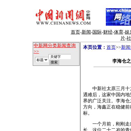
首页
-
新闻
-
国际
-
财经
-
体育
-
娱
片
-
中新网分类新闻查询
本页位置：
首页
>>
新闻
>>
李海仓之
中新社太原三月十九日
遇难后，这家中国内地
界的广泛关注。李海仓
方向，海鑫正在稳健前
标。
一个月前，刚刚走出
长。这位二十二岁的青