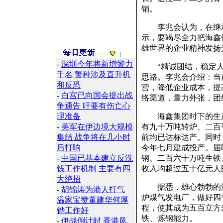
销。
李兆会认为，在继承
示，要竭尽全力把海鑫
雄世界的企业精神发扬
-
深圳今年将新增警力
“精诚团结，稳定人心
千名 警种涉及直升机
思路。李兆会介绍：当
和反恐
营，降低企业成本，提
-
白宫已向国会提出战
络渠道，量力外张，团
争通告 吁要有伤亡心
理准备
海鑫集团时下的生产
-
美军在伊边境大规模
有九十万吨转炉、二百
集结 战争将在几小时
前均已达标达产。同时
后打响
今年七月建成投产。届
-
中国已基本建立反洗
钢、二百六十万吨生铁
钱工作机制 主要有四
收入均超过五十亿元人
大绝招
据悉，雄心勃勃的海
-
胡锦涛为港人打气
炉煤气发电厂，做好四
温家宝赞董建华何厚
程，使其成为五百立方
铧工作好
铁、炼钢能力。
-
伊战倒计时 香港凤