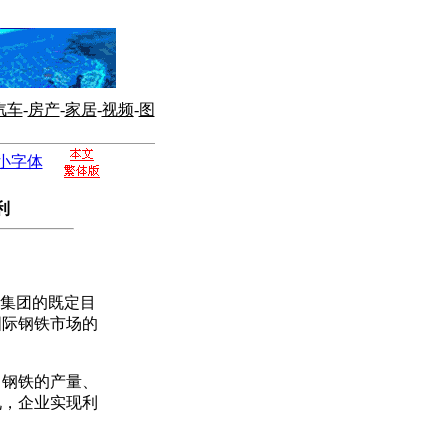
汽车
-
房产
-
家居
-
视频
-
图
小字体
利
集团的既定目
国际钢铁市场的
钢铁的产量、
九，企业实现利