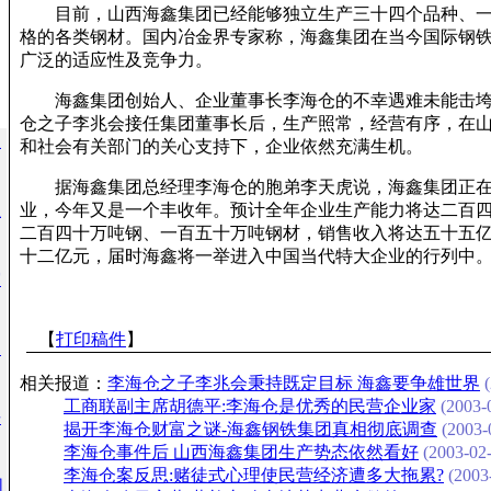
目前，山西海鑫集团已经能够独立生产三十四个品种、一
格的各类钢材。国内冶金界专家称，海鑫集团在当今国际钢
广泛的适应性及竞争力。
海鑫集团创始人、企业董事长李海仓的不幸遇难未能击垮
仓之子李兆会接任集团董事长后，生产照常，经营有序，在
农
和社会有关部门的关心支持下，企业依然充满生机。
据海鑫集团总经理李海仓的胞弟李天虎说，海鑫集团正在
生
业，今年又是一个丰收年。预计全年企业生产能力将达二百
二百四十万吨钢、一百五十万吨钢材，销售收入将达五十五
十二亿元，届时海鑫将一举进入中国当代特大企业的行列中
震
【
打印稿件
】
旬
相关报道：
李海仓之子李兆会秉持既定目标 海鑫要争雄世界
(
工商联副主席胡德平:李海仓是优秀的民营企业家
(2003-0
杀
揭开李海仓财富之谜-海鑫钢铁集团真相彻底调查
(2003-
李海仓事件后 山西海鑫集团生产势态依然看好
(2003-02-
李海仓案反思:赌徒式心理使民营经济遭多大拖累?
(2003-
国