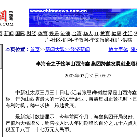
页
-
新闻
-
国际
-
财经
-
体育
-
娱乐
-
港澳
-
台湾
-
华人
-
IT
-
教育
-
健康
-
生活
-
片
-
社区
-
侨网
-
华教网
-
华文报摘
-
图库
-
供稿
本页位置：
首页
>>
新闻大观>>经济新闻
放大字体
缩
李海仓之子接掌山西海鑫 集团跨越发展创业顺
2003年03月31日 05:27
中新社太原三月三十日电 (记者张恩)争雄世界是山西海鑫
标。作为山西省最大的一家民营企业，海鑫集团正紧抓时下
有利时机，稳中求快，跨越发展。
最新统计数据显示，今年前两个月，海鑫集团开局良好。
产值均大幅增长，销售收入比去年同期增长百分之九十六点
税五千八百二十七万元人民币。