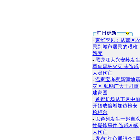
-
京华季风：从郊区
民到城市居民的艰难
嬗变
-
黑龙江大兴安岭发
草甸森林火灾 未造成
人员伤亡
-
温家宝考察新疆地
灾区 勉励广大干群重
建家园
-
首都机场从下月中
开始成倍增加边检安
检柜台
-
以色列发生一起自
性爆炸事件 造成20多
人伤亡
-
发布“红色通缉令” 