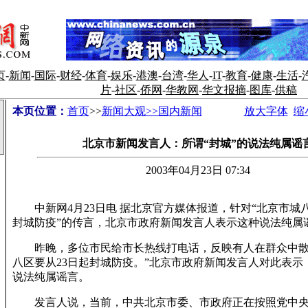
页
-
新闻
-
国际
-
财经
-
体育
-
娱乐
-
港澳
-
台湾
-
华人
-
IT
-
教育
-
健康
-
生活
-
片
-
社区
-
侨网
-
华教网
-
华文报摘
-
图库
-
供稿
本页位置：
首页
>>
新闻大观>>国内新闻
放大字体
缩
北京市新闻发言人：所谓“封城”的说法纯属谣
2003年04月23日 07:34
中新网4月23日电 据北京官方媒体报道，针对“北京市城八
封城防疫”的传言，北京市政府新闻发言人表示这种说法纯属
昨晚，多位市民给市长热线打电话，反映有人在群众中散布
八区要从23日起封城防疫。”北京市政府新闻发言人对此表示，
说法纯属谣言。
发言人说，当前，中共北京市委、市政府正在按照党中央