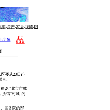
汽车
-
房产
-
家居
-
视频
-
图
小字体
言
区要从23日起
谣言。
说:“北京市城
所谓“封城”的
、国务院的部