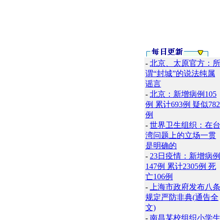
-
北京、太原官方：
谓“封城”的说法纯属
谣言
-
北京：新增病例105
例 累计693例 疑似782
例
-
世界卫生组织：在
湾问题上的立场一贯
是明确的
-
23日疫情：新增病
147例 累计2305例 死
亡106例
-
上海市政府发布八
规定严防非典(通告全
文)
-
南昌某校组织小学