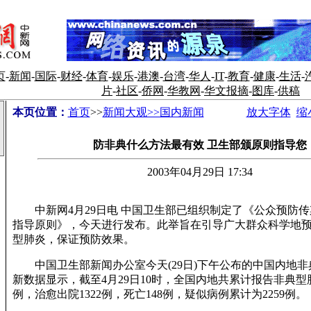
页
-
新闻
-
国际
-
财经
-
体育
-
娱乐
-
港澳
-
台湾
-
华人
-
IT
-
教育
-
健康
-
生活
-
片
-
社区
-
侨网
-
华教网
-
华文报摘
-
图库
-
供稿
本页位置：
首页
>>
新闻大观>>国内新闻
放大字体
缩
防非典什么方法最有效 卫生部颁原则指导您
2003年04月29日 17:34
中新网4月29日电 中国卫生部已组织制定了《公众预防传
指导原则》，今天进行发布。此举旨在引导广大群众科学地
型肺炎，保证预防效果。
中国卫生部新闻办公室今天(29日)下午公布的中国内地非
新数据显示，截至4月29日10时，全国内地共累计报告非典型肺
例，治愈出院1322例，死亡148例，疑似病例累计为2259例。