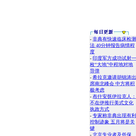
-
非典有快速临床检
法 40分钟报告病情程
度
-
印度军方成功试射
枚“大地”中程地对地
导弹
-
希拉克邀请胡锦涛
席南北峰会 中方将积
极考虑
-
布什安抚伊拉克人
不在伊推行美式文化
执政方式
-
专家称非典出现有
控制迹象 五月将是关
键
-
北京失业者及低保