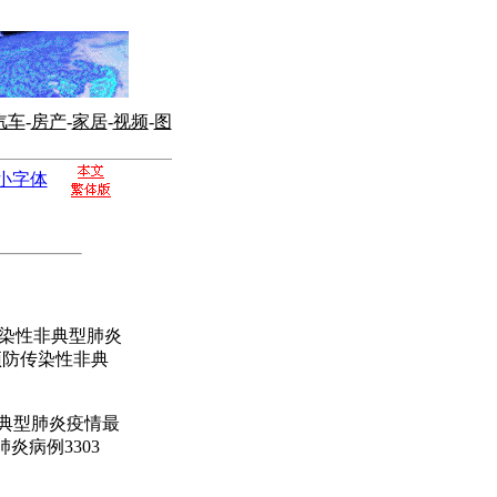
汽车
-
房产
-
家居
-
视频
-
图
小字体
染性非典型肺炎
预防传染性非典
典型肺炎疫情最
炎病例3303