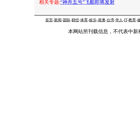
相关专题:
“神舟五号”飞船即将发射
首页
-
新闻
-
国际
-
财经
-
体育
-
娱乐
-
港澳
-
台湾
-
华人
-
IT
-
教育
-
本网站所刊载信息，不代表中新