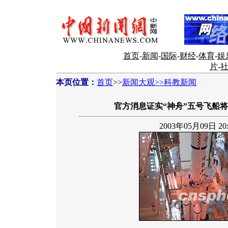
首页
-
新闻
-
国际
-
财经
-
体育
-
娱
片
-
本页位置：
首页
>>
新闻大观>>科教新闻
官方消息证实“神舟”五号飞船将
2003年05月09日 20: