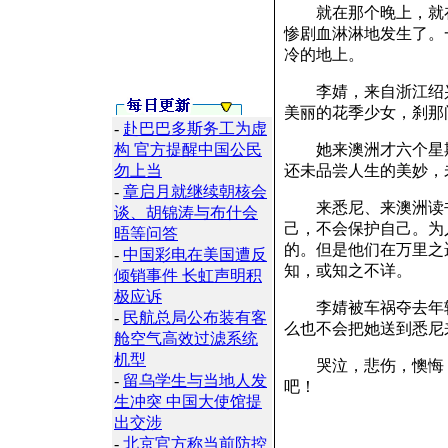
就在那个晚上，就在
惨剧血淋淋地发生了。
冷的地上。
李婧，来自浙江绍兴
美丽的花季少女，刹那
-
赴巴巴多斯务工为虚
构 官方提醒中国公民
她来澳洲才六个星期
勿上当
还未品尝人生的美妙，
-
章启月就继续朝核会
来悉尼、来澳洲读书
谈、胡锦涛与布什会
己，不会保护自己。为
晤等问答
的。但是他们在万里之
-
中国彩电在美国遭反
知，或知之不详。
倾销事件 长虹声明积
极应诉
李婧被车祸夺去年轻
-
民航总局公布装有客
么也不会把她送到悉尼
舱空气高效过滤系统
机型
哭泣，悲伤，懊悔，
-
留乌学生与当地人发
吧！
生冲突 中国大使馆提
出交涉
-
北京官方称当前防控