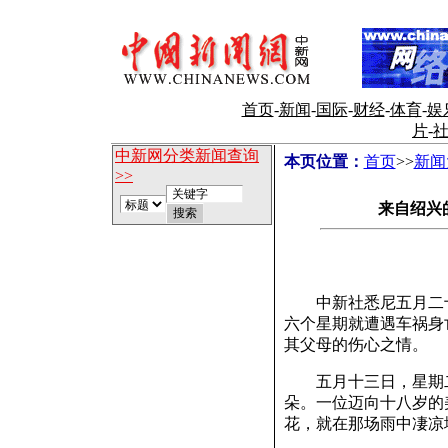
首页
-
新闻
-
国际
-
财经
-
体育
-
娱
片
-
中新网分类新闻查询
本页位置：
首页
>>
新闻
>>
来自绍兴
中新社悉尼五月二十日
六个星期就遭遇车祸身
其父母的伤心之情。
五月十三日，星期二
朵。一位迈向十八岁的
花，就在那场雨中凄凉