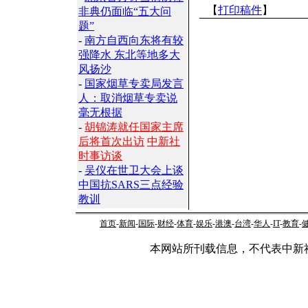
【
打印稿件
】
非典仍面临“五大问
题”
-
南方自西向东将有较
强降水 东北等地多大
风扬沙
-
国家烟草专卖局发言
人：取消烟草专卖说
毫无根据
-
胡锦涛就任国家主席
后将首次出访
中新社
时事访谈
-
吴仪在世卫大会上谈
中国抗SARS三点经验
教训
首页
-
新闻
-
国际
-
财经
-
体育
-
娱乐
-
港澳
-
台湾
-
华人
-
IT
-
教育
-
本网站所刊载信息，不代表中新