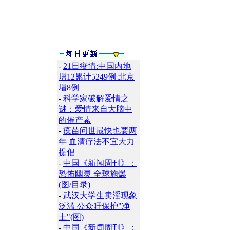
-
21日疫情:中国内地
增12累计5249例 北京
增8例
-
科学家破解爱情之
谜：爱情来自大脑中
的催产素
-
疫苗问世最快也要两
年 血清疗法不宜大力
提倡
-
中国《新闻周刊》：
恐怖幽灵 全球施爆
(图/目录)
-
武汉大学生卖淫现象
泛滥 公众吁保护"净
土"(图)
-
中国《新闻周刊》：