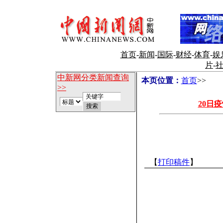
首页
-
新闻
-
国际
-
财经
-
体育
-
娱
片
-
中新网分类新闻查询
本页位置：
首页
>>
>>
20日疫
【
打印稿件
】