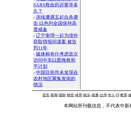
SARS救命药还要等多
久？
-
连续遭遇五起自杀袭
击 以色列全国保持高
度戒备
-
辽宁审理一起为境外
窃取情报间谍案 被告
判11年
-
媒体称布什考虑首次
访问中东以图挽救和
平计划
-
中国目前尚未发现在
农村地区聚集发病的
情况
首页
-
新闻
-
国际
-
财经
-
体育
-
娱乐
-
港澳
-
台湾
-
华人
-
IT
-
教育
-
本网站所刊载信息，不代表中新