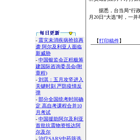
据悉，台当局“行政院
月20日“大选”时，一
-
震灾未消疾病抢掠再
【
打印稿件
】
袭 阿尔及利亚人面临
新威胁
-
中国银监会正积极筹
建国际咨询委员会(附
章程)
-
刘淇：五月攻坚进入
关键时刻 严防疫情反
弹
-
部分全国统考时间确
定 高自考课程合并10
月考试
-
中国援助阿尔及利亚
首批抗震物资抵达阿
尔及尔
-
治疗SARS中药筛选