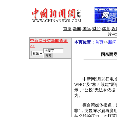
首页
-
新闻
-
国际
-
财经
-
体育
-
娱
片
-
中新网分类新闻查询
本页位置：
首页
>>
新闻
>>
国亲两党
中新网5月26日电 
WHO”及“核四续建”
示，“公投”无法令依
为。
据台湾媒体报道，亲民
非”，突显陈水扁再度
林义雄的压力，才打算