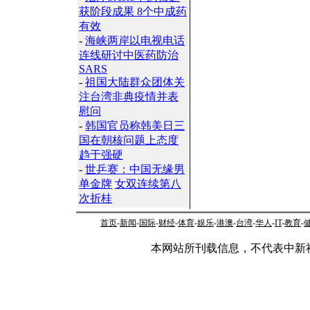
获阶段成果 8个中成药
有效
-
海峡两岸以电视电话
连线研讨中医药防治
SARS
-
祖国大陆群众团体关
注台湾非典疫情并表
慰问
-
韩国官员称韩美日三
国在朝核问题上态度
趋于强硬
-
世乒赛：中国无缘男
单金牌
女双连续第八
次折桂
首页
-
新闻
-
国际
-
财经
-
体育
-
娱乐
-
港澳
-
台湾
-
华人
-
IT
-
教育
-
本网站所刊载信息，不代表中新