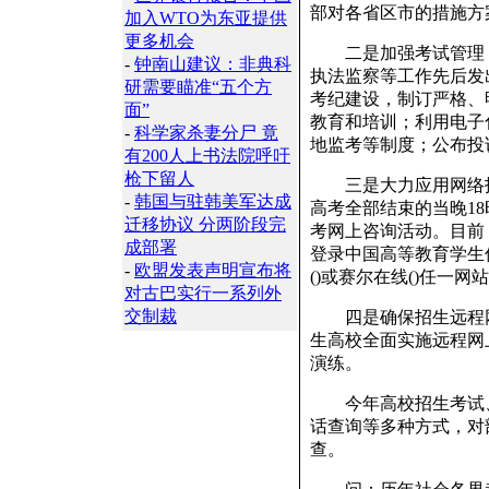
部对各省区市的措施方
加入WTO为东亚提供
更多机会
二是加强考试管理，
-
钟南山建议：非典科
执法监察等工作先后发
研需要瞄准“五个方
考纪建设，制订严格、
面”
教育和培训；利用电子
-
科学家杀妻分尸 竟
地监考等制度；公布投
有200人上书法院呼吁
枪下留人
三是大力应用网络技术
-
韩国与驻韩美军达成
高考全部结束的当晚1
迁移协议 分两阶段完
考网上咨询活动。目前
成部署
登录中国高等教育学生信
-
欧盟发表声明宣布将
()或赛尔在线()任一
对古巴实行一系列外
交制裁
四是确保招生远程网
生高校全面实施远程网
演练。
今年高校招生考试、
话查询等多种方式，对
查。