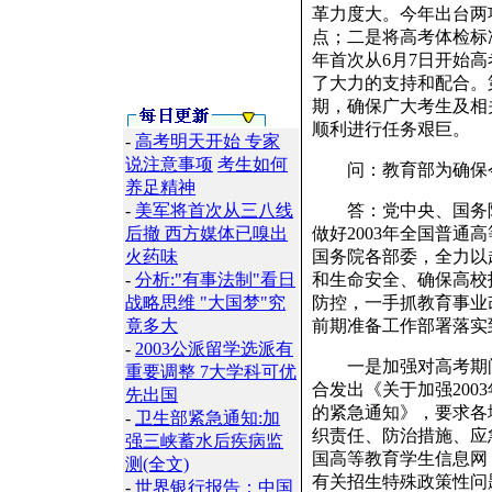
革力度大。今年出台两
点；二是将高考体检标
年首次从6月7日开始
了大力的支持和配合。
期，确保广大考生及相
顺利进行任务艰巨。
-
高考明天开始
专家
说注意事项
考生如何
问：教育部为确保今
养足精神
-
美军将首次从三八线
答：党中央、国务院
后撤 西方媒体已嗅出
做好2003年全国普
火药味
国务院各部委，全力以
-
分析:"有事法制"看日
和生命安全、确保高校
战略思维 "大国梦"究
防控，一手抓教育事业
竟多大
前期准备工作部署落实
-
2003公派留学选派有
一是加强对高考期间
重要调整 7大学科可优
合发出《关于加强20
先出国
的紧急通知》，要求各
-
卫生部紧急通知:加
织责任、防治措施、应
强三峡蓄水后疾病监
国高等教育学生信息网
测(全文)
有关招生特殊政策性问
-
世界银行报告：中国