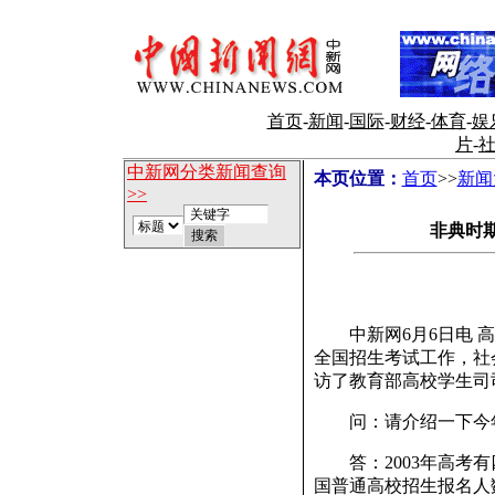
首页
-
新闻
-
国际
-
财经
-
体育
-
娱
片
-
中新网分类新闻查询
本页位置：
首页
>>
新闻
>>
非典时
中新网6月6日电 高
全国招生考试工作，社
访了教育部高校学生司
问：请介绍一下今年
答：2003年高考有
国普通高校招生报名人数