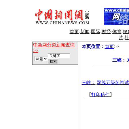
首页
-
新闻
-
国际
-
财经
-
体育
-
娱
片
-
中新网分类新闻查询
本页位置：
首页
>>
>>
三峡：
三峡：
双线五级船闸试
【
打印稿件
】