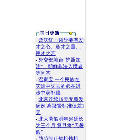
-
曾庆红：领导要有爱
才之心、容才之量、
用才之艺
-
外交部就台“护照加
注”、朝鲜非法入境者
等问答
-
温家宝:一个民族在
灾难中失去的必在进
步中获补偿
-
北京连续19天无新发
病例 离撤警标准仅差1
天
-
北大暑假明年起延长
为三个月 复旦将“无暑
假”
-
防范制止劫机炸机