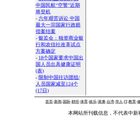
中国民航“空警”近期
将登机
-
六年艰苦诉讼 中国
最大一宗国家行政赔
偿案结案
-
银监会：独资商业银
行和农信社改革试点
方案确定
-
18个国家要求中国出
国人员出具健康证明
(表)
-
限制中国往访团组/
人员国家减至124个
(17日)
首页
-
新闻
-
国际
-
财经
-
体育
-
娱乐
-
港澳
-
台湾
-
华人
-
IT
-
教育
-
本网站所刊载信息，不代表中新