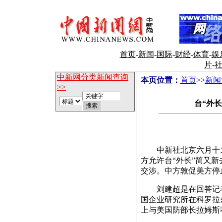
首页
-
新闻
-
国际
-
财经
-
体育
-
娱
片
-
中新网分类新闻查询
本页位置：
首页
>>
新闻
>>
台“外
中新社北京六月十九
方允许台“外长”简又
交涉。中方敦促美方停
刘建超是在回答记者有
国企业研究所在科罗拉
上与美国防部长拉姆斯