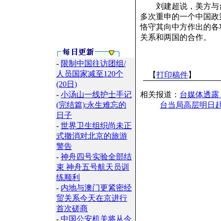
刘建超说，美方与台
多次重申的一个中国政
恪守其向中方作出的各
关系和两国的合作。
-
限制中国往访团组/
人员国家减至120个
【
打印稿件
】
(20日)
-
小汤山一线护士手记
相关报道：
台媒体透露
(完结篇):永生难忘的
台当局高层明日赴
日子
-
世界卫生组织尚未正
式撤消对北京的旅游
警告
-
神舟四号实验全部结
束 神舟五号航天员训
练顺利
-
内地与澳门更紧密经
贸关系今天在京进行
首次磋商
-
中国公安机关将从今