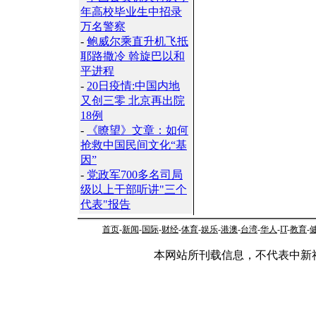
年高校毕业生中招录
万名警察
-
鲍威尔乘直升机飞抵
耶路撒冷 斡旋巴以和
平进程
-
20日疫情:中国内地
又创三零 北京再出院
18例
-
《瞭望》文章：如何
抢救中国民间文化“基
因”
-
党政军700多名司局
级以上干部听讲"三个
代表"报告
首页
-
新闻
-
国际
-
财经
-
体育
-
娱乐
-
港澳
-
台湾
-
华人
-
IT
-
教育
-
本网站所刊载信息，不代表中新