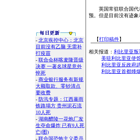
英国常驻联合国代表
预。但是目前没有迹象
【
打印稿件
】
-
北京疾控中心：北京
目前没有乙脑 无需补
相关报道：
利比里亚叛
打疫苗
美驻利比里亚使馆
-
联合会杯喀麦隆晋级
利比里亚反政府
决赛 一著名球星意外
利比里亚首都烽烟
悴死
-
商业银行服务有新规
大额取款、零钞清点
要收费
-
防汛专题：江西暴雨
铁路塌方 贵州泥石流
10人死
-
湖南醴陵一花炮厂发
生夺命爆炸 已有9人死
亡(图)
-
联合国恐怖主义委员