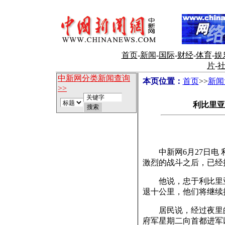
首页
-
新闻
-
国际
-
财经
-
体育
-
娱
片
-
中新网分类新闻查询
本页位置：
首页
>>
新闻
>>
利比里亚
中新网6月27日电 
激烈的战斗之后，已经
他说，忠于利比里亚
退十公里，他们将继续
居民说，经过夜里的
府军星期二向首都进军