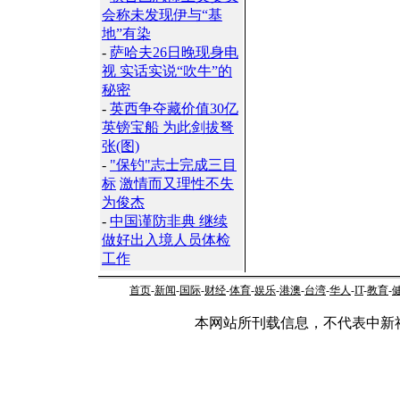
会称未发现伊与“基
地”有染
-
萨哈夫26日晚现身电
视 实话实说“吹牛”的
秘密
-
英西争夺藏价值30亿
英镑宝船 为此剑拔弩
张(图)
-
"保钓"志士完成三目
标
激情而又理性不失
为俊杰
-
中国谨防非典 继续
做好出入境人员体检
工作
首页
-
新闻
-
国际
-
财经
-
体育
-
娱乐
-
港澳
-
台湾
-
华人
-
IT
-
教育
-
本网站所刊载信息，不代表中新