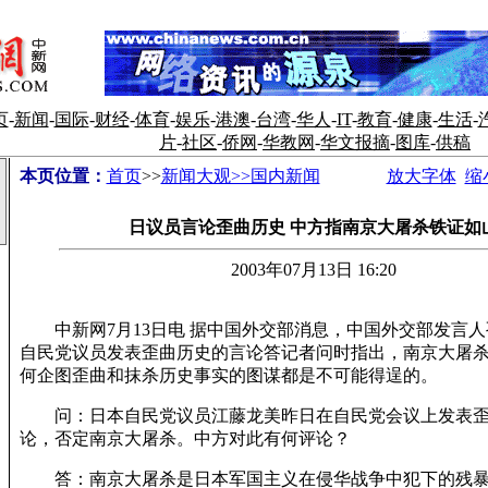
页
-
新闻
-
国际
-
财经
-
体育
-
娱乐
-
港澳
-
台湾
-
华人
-
IT
-
教育
-
健康
-
生活
-
片
-
社区
-
侨网
-
华教网
-
华文报摘
-
图库
-
供稿
本页位置：
首页
>>
新闻大观>>国内新闻
放大字体
缩
日议员言论歪曲历史 中方指南京大屠杀铁证如
2003年07月13日 16:20
中新网7月13日电 据中国外交部消息，中国外交部发言人
自民党议员发表歪曲历史的言论答记者问时指出，南京大屠
何企图歪曲和抹杀历史事实的图谋都是不可能得逞的。
问：日本自民党议员江藤龙美昨日在自民党会议上发表歪
论，否定南京大屠杀。中方对此有何评论？
答：南京大屠杀是日本军国主义在侵华战争中犯下的残暴