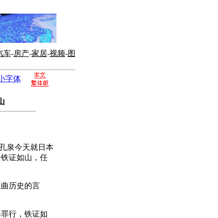
汽车
-
房产
-
家居
-
视频
-
图
小字体
山
孔泉今天就日本
杀铁证如山，任
曲历史的言
罪行，铁证如