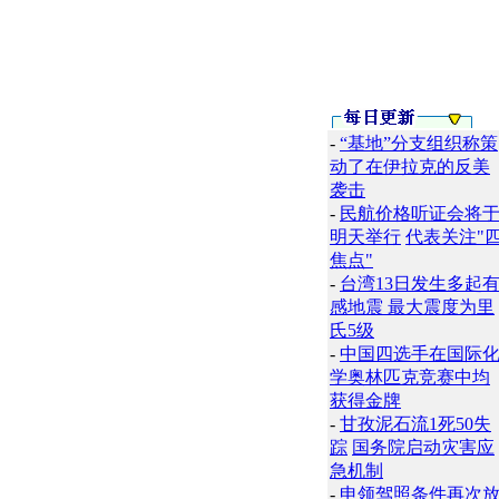
-
“基地”分支组织称策
动了在伊拉克的反美
袭击
-
民航价格听证会将
明天举行
代表关注"
焦点"
-
台湾13日发生多起
感地震 最大震度为里
氏5级
-
中国四选手在国际
学奥林匹克竞赛中均
获得金牌
-
甘孜泥石流1死50失
踪
国务院启动灾害应
急机制
-
申领驾照条件再次