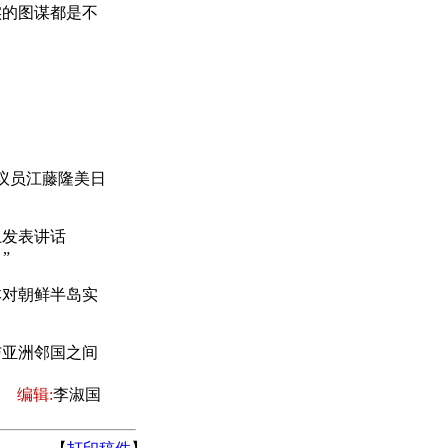
实的图谋都是不
议员江藤隆美日
。
发表讲话
”
对朝鲜半岛实
亚洲邻国之间
编辑:
李淑国