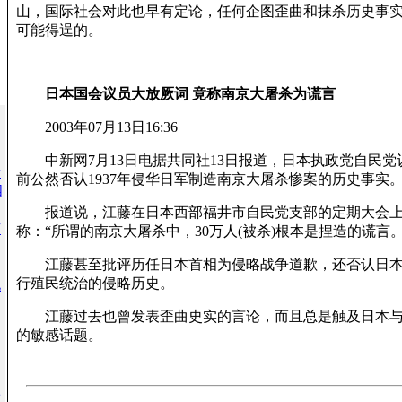
山，国际社会对此也早有定论，任何企图歪曲和抹杀历史事
可能得逞的。
日本国会议员大放厥词 竟称南京大屠杀为谎言
2003年07月13日16:36
中新网7月13日电据共同社13日报道，日本执政党自民党
于
前公然否认1937年侵华日军制造南京大屠杀惨案的历史事实
四
报道说，江藤在日本西部福井市自民党支部的定期大会上
有
称：“所谓的南京大屠杀中，30万人(被杀)根本是捏造的谎言。
江藤甚至批评历任日本首相为侵略战争道歉，还否认日本
行殖民统治的侵略历史。
化
江藤过去也曾发表歪曲史实的言论，而且总是触及日本与
的敏感话题。
放