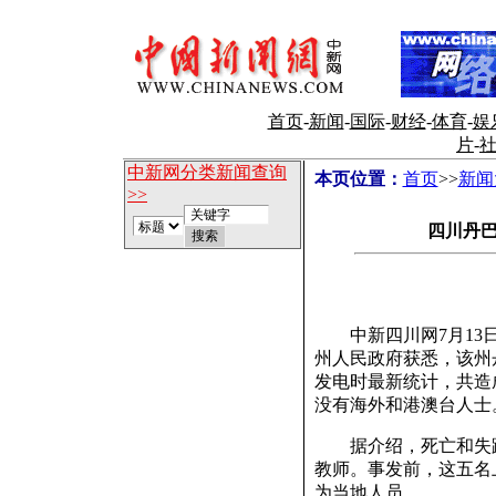
首页
-
新闻
-
国际
-
财经
-
体育
-
娱
片
-
中新网分类新闻查询
本页位置：
首页
>>
新闻
>>
四川丹
中新四川网7月13日
州人民政府获悉，该州
发电时最新统计，共造
没有海外和港澳台人士
据介绍，死亡和失踪
教师。事发前，这五名
为当地人员。