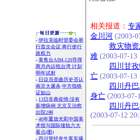
相关报道：
专
金川河
(2003-07
-
伊拉克临时管委会举
救灾物资
行首次会议 将行使行
政权力
难
(2003-07-13 
-
美售台AIM-120导弹
四川甘孜
两月内运抵台湾 计划
明年试射
亡
(2003-07-13 
-
日议员歪曲历史否认
四川丹巴
南京大屠杀
中方指铁
证如山
身亡
(2003-07-1
-
13日非典疫情:没有
四川丹巴
新增病例 北京又治愈
出院2例
(2003-07-12 20:
-
40年重放光彩中国美
术馆与国际接轨六大
看点(图)
-
四川荥经发生客车爆