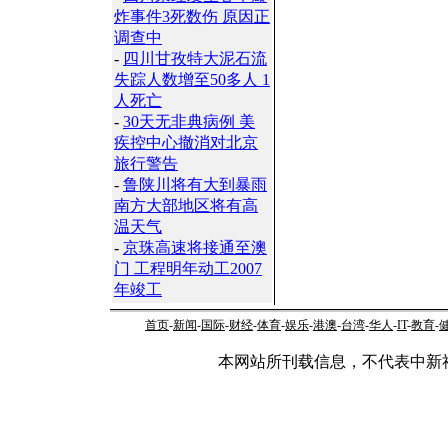
炸事件3死数伤 原因正
调查中
-
四川甘孜特大泥石流
失踪人数增至50多人 1
人死亡
-
30天无非典病例 美
疾控中心撤消对北京
旅行警告
-
鲁陕川将有大到暴雨
南方大部地区将有高
温天气
-
京珠高速将接通至澳
门 工程明年动工2007
年竣工
首页
-
新闻
-
国际
-
财经
-
体育
-
娱乐
-
港澳
-
台湾
-
华人
-
IT
-
教育
-
本网站所刊载信息，不代表中新