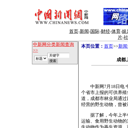
首页
-
新闻
-
国际
-
财经
-
体育
-
娱
片
-
中新网分类新闻查询
本页位置：
首页
>>
新闻
>>
成都
中新网7月18日电 
个省市上报的可供养殖
道，成都市林业局通过
经营的野生动物，曾被
据了解，今年上半年
运输、食用野生动物的
生动物作为再生资源，