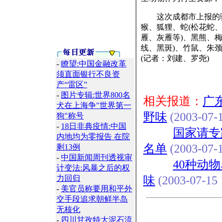
这次成都市上报的驯
猴、狐狸、蛇(松花蛇
雁、灰雁等)、黑熊、
线、黑斑)、竹鼠、朱
(记者：刘建、罗尧)
-
瞭望:中国金融改革
须直面银行不良资
产“雷区”
-
图片专辑:世界800名
相关报道：
广
犬在上海争"世界第一
野味
(2003-07-1
狗"称号
-
18日非典疫情:中国
国家请专
内地均为零报告 在院
名单
(2003-07-1
剩13例
-
中国新闻周刊透视审
40种动
计变法:风暴之后的权
力回归
味
(2003-07-15 
-
美官员称要用和平外
交手段追求朝鲜半岛
无核化
-
四川甘孜特大泥石流