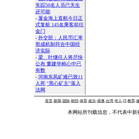
失踪50名人员已无生
还可能
-
厦金海上直航今日正
式复航 145名乘客前往
金门
-
外交部：人民币汇率
形成机制符合中国经
济实际
-
梁、叶继任人将尽快
公布 董建华称心中已
有数
-
河南东风矿难已致11
人死
"黑心矿主"落入
法网
首页
-
新闻
-
国际
-
财经
-
体育
-
娱乐
-
港澳
-
台湾
-
华人
-
IT
-
教育
-
本网站所刊载信息，不代表中新