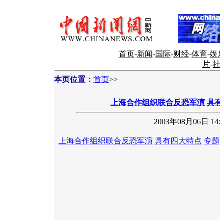
首页
-
新闻
-
国际
-
财经
-
体育
-
娱
片
-
本页位置：
首页
>>
上海合作组织联合反恐军演
具
2003年08月06日 14:
上海合作组织联合反恐军演
具有四大特点
专题