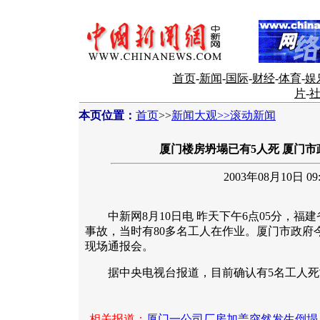
首页
-
新闻
-
国际
-
财经
-
体育
-
娱
片
-
本页位置：
首页
>>
新闻大观>>滚动新闻
厦门楼房坍塌已有5人死 厦门
2003年08月10日 09:
中新网8月10日电 昨天下午6点05分，福
事故，当时有80多名工人在作业。厦门市政府
现场通报会。
据中央电视台报道，目前确认有5名工人死
相关报道：
厦门一公司厂房加盖突然发生倒塌