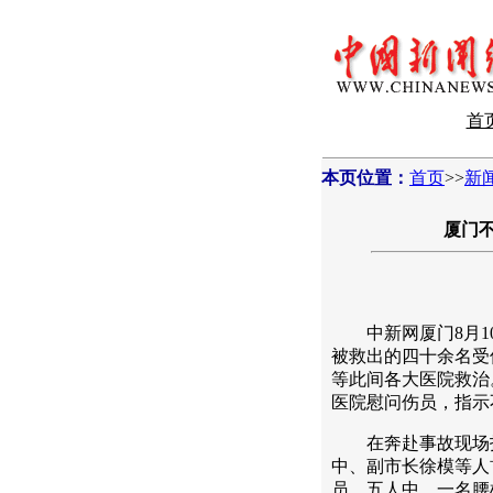
首
本页位置：
首页
>>
新
厦门
中新网厦门8月10
被救出的四十余名受
等此间各大医院救治
医院慰问伤员，指示
在奔赴事故现场指
中、副市长徐模等人
员。五人中，一名腰