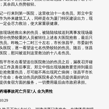
；其余四人伤势较轻。
一行来到第一医院，这里收治十一名伤员。郑立中安
作为外来建筑工人，同样是在为厦门特区建设出力，现
一定会尽力救治，使大家重获健康。
现场抢救出来的伤员，被陆陆续续送到离事发现场最
部分伤势较重的人员被转往上述各大医院抢救，最后只
伤员。昨晚二十二时三十左右，市长张昌平、市委副书
头医院，逐一看望这七名伤势较轻的伤员。随后，张昌
医院，慰问被送到这里救治的十八名伤员。
平市长在看望送往医院救治的伤员之后，漏夜召开碰
治工作及善后事宜。郑立中指出现场施救要坚持到最后
赴抢救重伤员，尽可能不再出现死亡病例；张昌平市长
个生命；各收治伤员的医院务必为伤员提供最好的治
提供食宿方面的服务，一切费用最后由市政府承担。
坍塌事故死亡升至7人 全为男性
:29