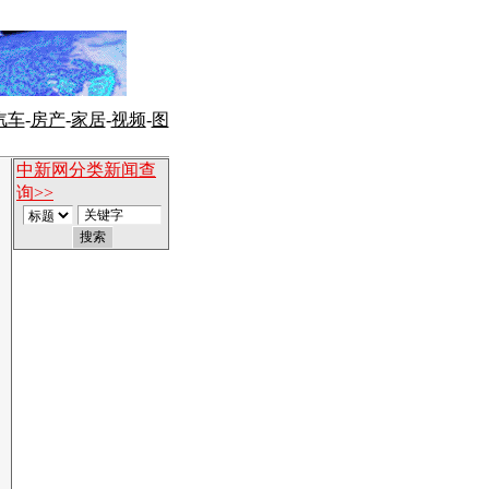
汽车
-
房产
-
家居
-
视频
-
图
中新网分类新闻查
询>>