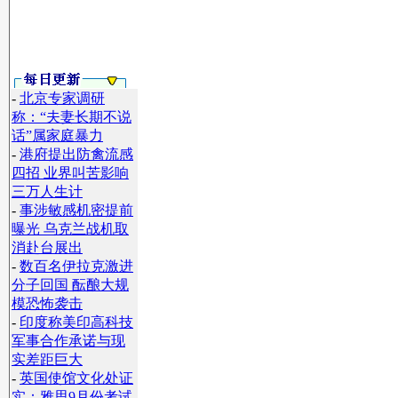
-
北京专家调研
称：“夫妻长期不说
话”属家庭暴力
-
港府提出防禽流感
四招 业界叫苦影响
三万人生计
-
事涉敏感机密提前
曝光 乌克兰战机取
消赴台展出
-
数百名伊拉克激进
分子回国 酝酿大规
模恐怖袭击
-
印度称美印高科技
军事合作承诺与现
实差距巨大
-
英国使馆文化处证
实：雅思9月份考试