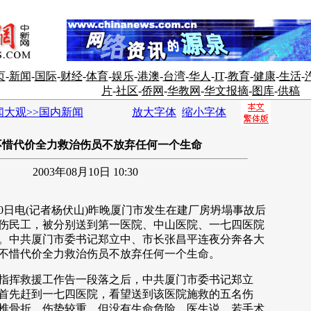
页
-
新闻
-
国际
-
财经
-
体育
-
娱乐
-
港澳
-
台湾
-
华人
-
IT
-
教育
-
健康
-
生活
-
片
-
社区
-
侨网
-
华教网
-
华文报摘
-
图库
-
供稿
闻大观>>国内新闻
放大字体
缩小字体
不惜代价全力救治伤员不放弃任何一个生命
2003年08月10日 10:30
日电(记者杨伏山)昨晚厦门市发生在建厂房坍塌事故后
伤民工，被分别送到第一医院、中山医院、一七四医院
。中共厦门市委书记郑立中、市长张昌平连夜分奔各大
不惜代价全力救治伤员不放弃任何一个生命。
挥救援工作告一段落之后，中共厦门市委书记郑立
首先赶到一七四医院，看望送到该医院施救的五名伤
椎骨折，伤势较重，但没有生命危险，医生说，若手术