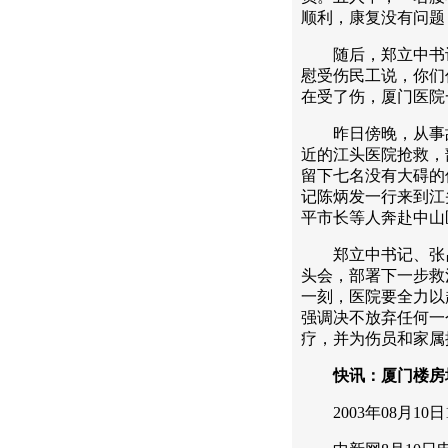
顺利，康复没有问题
随后，郑立中书记
慰受伤民工说，你们
在受了伤，厦门医院
昨日傍晚，从事故
近的江头医院抢救，
留下七名没有大碍的
记陈炳发一行来到江
平市长等人奔赴中山
郑立中书记、张昌
头会，部署下一步救
一刻，医院要全力以
强调决不放弃任何一
疗，并为伤员和家属
快讯：厦门楼房
2003年08月10日10