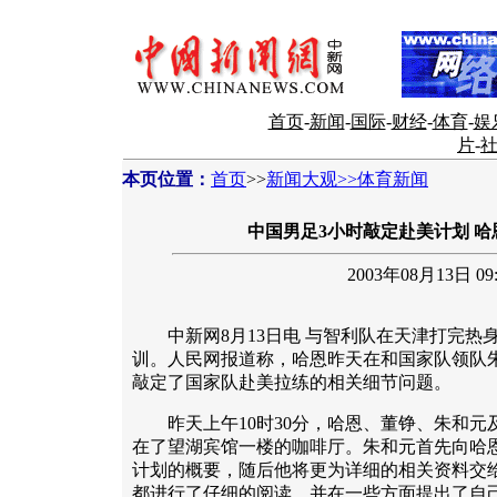
首页
-
新闻
-
国际
-
财经
-
体育
-
娱
片
-
本页位置：
首页
>>
新闻大观>>体育新闻
中国男足3小时敲定赴美计划 
2003年08月13日 09:
中新网8月13日电 与智利队在天津打完热
训。人民网报道称，哈恩昨天在和国家队领队
敲定了国家队赴美拉练的相关细节问题。
昨天上午10时30分，哈恩、董铮、朱和元
在了望湖宾馆一楼的咖啡厅。朱和元首先向哈
计划的概要，随后他将更为详细的相关资料交
都进行了仔细的阅读，并在一些方面提出了自