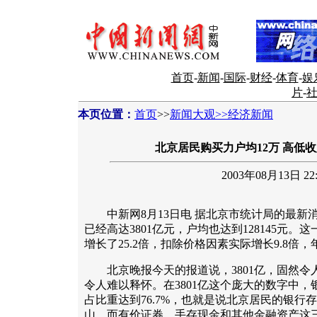
首页
-
新闻
-
国际
-
财经
-
体育
-
娱
片
-
本页位置：
首页
>>
新闻大观>>经济新闻
北京居民购买力户均12万 高低收
2003年08月13日 22:
中新网8月13日电 据北京市统计局的最新
已经高达3801亿元，户均也达到128145元。这一
增长了25.2倍，扣除价格因素实际增长9.8倍，年
北京晚报今天的报道说，3801亿，固然令
令人难以释怀。在3801亿这个庞大的数字中，银
占比重达到76.7%，也就是说北京居民的银行
山，而有价证券、手存现金和其他金融资产这