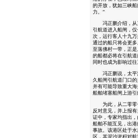
的开放，犹如三峡船
力。”
冯正鹏介绍，从三
引航道进入船闸，仅
次，运行客人十九万
通过的船只将会更多
至落佛村一带，正是
的船都必将在引航道
同时也成为影响过往
冯正鹏说，太平溪
久船闸引航道门口的
并有可能导致重大海
船舶堵塞船闸上游引
为此，从二零零一
反对意见，并上报有
证中，专家均指出，
船舶不能互见，出港
事故。该港区处于水
区，其泥沙淤积对航