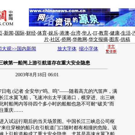
页
-
新闻
-
国际
-
财经
-
体育
-
娱乐
-
港澳
-
台湾
-
华人
-
IT
-
教育
-
健康
-
生活
-
片
-
社区
-
侨网
-
华教网
-
华文报摘
-
图库
-
供稿
闻大观>>国内新闻
放大字体
缩小字体
三峡第一船闸上游引航道存在重大安全隐患
2003年8月18日 06:01
电 (记者 全安华)“呜、呜”——随着高亢的汽笛声，满
长江水翼飞船，飞速冲出太平溪港口，横穿进、出三峡
此时船闸内等待四个多小时的船舶也急不可耐“破关”而
往重庆……
入试运行期后的当天场景图。中国长江三峡总公司枢
“来往穿梭的船只在引航道门口随时都有相撞的危险。该
峡上引航道构成了重大安全隐患，尤其是高速水翼飞船