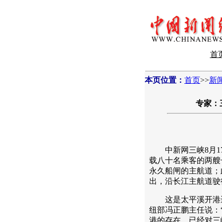
首
本页位置：
首页
>>
新
专家：
中新网三峡8月17日
载八十名乘客的两艘
永久船闸的主航道；
出，沿长江主航道驶
这是太平溪开港进
纽部冯正鹏主任说：
港的存在，已经对三