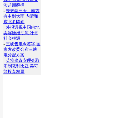
涉超期羁押
-
未来两三天：南方
有中到大雨 内蒙和
东北多阵雨
-
外报透视中国内地
卖淫嫖娼浊流 吁寻
社会根源
-
三峡售电今签字 国
家发改委公布三峡
电分配方案
-
英将建议安理会取
消制裁利比亚 美可
能投弃权票