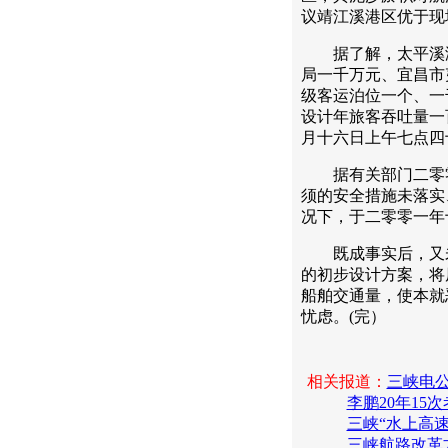
议靖江溪港区优于现
据了解，太平溪港
局一千万元、宜昌市
级客运泊位一个、一
设计年旅客吞吐量一
月十六日上午七点四
据有关部门二零零
须的安全措施未落实
况下，于二零零一年
既成事实后，又未
的初步设计方案，将
船舶交通量，使本就
忧虑。(完）
相关报道：
三峡电
李鹏20年15
三峡“水上高速
三峡航路改革