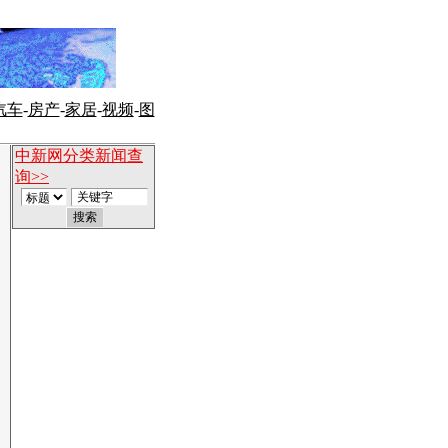
汽车
-
房产
-
家居
-
视频
-
图
中新网分类新闻查
询>>