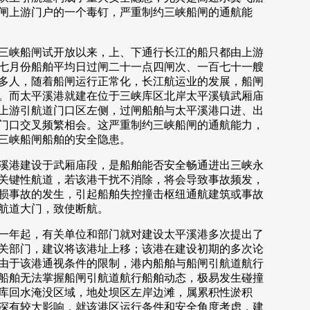
闸上游门户的一个毒钉，严重制约三峡船闸的通航能
峡船闸试开放以来，上、下通行长江的船只都由上游
七月份船舶平均日过闸二十一点四闸次、一百七十一艘
多人，随着船闸运行正常化，长江航运业的发展，船闸
。而太平溪港就建在位于三峡库区北岸太平溪镇武厢庙
上游引航道门口区左侧，过闸船舶与太平溪港口进、出
门口交叉频繁相会。这严重制约三峡船闸的通航能力，
三峡船闸船舶的安全隐患。
港建设于武厢庙段，是船舶能否安全畅通进出三峡永
关键性航道，若该港干扰不消除，将会导致事故频发，
损事故的发生，引起船舶失控撞击枢纽通航建筑或事故
航道大门，致使断航。
年起，有关单位和部门就对建设太平溪港多次提出了
关部门，建议将该港址上移；该港在建设初期的多次论
由于该港通视条件的限制，港内船舶与船闸引航道航行
船舶无法掌握船闸引航道航行船舶动态，极易发生碰撞
库回水淹没区域，地处坝区左岸边滩，属累积性淤积
深有较大影响，就该港区运行条件和安全角度考虑，建