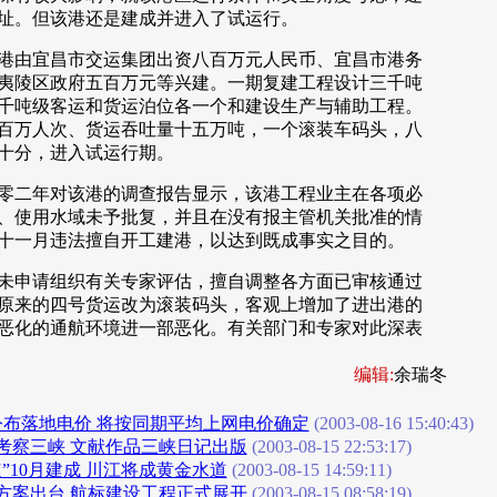
址。但该港还是建成并进入了试运行。
由宜昌市交运集团出资八百万元人民币、宜昌市港务
夷陵区政府五百万元等兴建。一期复建工程设计三千吨
千吨级客运和货运泊位各一个和建设生产与辅助工程。
百万人次、货运吞吐量十五万吨，一个滚装车码头，八
十分，进入试运行期。
二年对该港的调查报告显示，该港工程业主在各项必
、使用水域未予批复，并且在没有报主管机关批准的情
十一月违法擅自开工建港，以达到既成事实之目的。
申请组织有关专家评估，擅自调整各方面已审核通过
原来的四号货运改为滚装码头，客观上增加了进出港的
恶化的通航环境进一部恶化。有关部门和专家对此深表
编辑:
余瑞冬
公布落地电价 将按同期平均上网电价确定
(2003-08-16 15:40:43)
次考察三峡 文献作品三峡日记出版
(2003-08-15 22:53:17)
”10月建成 川江将成黄金水道
(2003-08-15 14:59:11)
方案出台 航标建设工程正式展开
(2003-08-15 08:58:19)