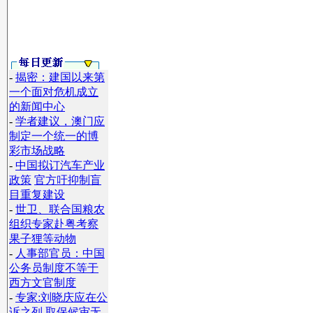
-
揭密：建国以来第
一个面对危机成立
的新闻中心
-
学者建议，澳门应
制定一个统一的博
彩市场战略
-
中国拟订汽车产业
政策
官方吁抑制盲
目重复建设
-
世卫、联合国粮农
组织专家赴粤考察
果子狸等动物
-
人事部官员：中国
公务员制度不等于
西方文官制度
-
专家:刘晓庆应在公
诉之列 取保候审无