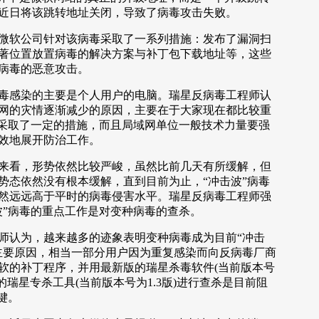
近日将该跳转地址关闭，导致了病毒攻击失败。
软公司针对该病毒采取了一系列措施：发布了漏洞扫
著位置放置病毒的解决方案与补丁包下载地址等，这些
病毒的恶意攻击。
感染的主要是个人用户的电脑。瑞星反病毒工程师认
网的灾情逐渐减少的原因，主要在于大家现在都比较重
并采取了一定的措施，而且局域网单位一般技术力量要强
效地展开防治工作。
看，形势依然比较严峻，虽然比前几天有所缓解，但
势态依然没有根本缓解，直到目前为止，“冲击波”病毒
然远远高于平时的病毒侵害水平。瑞星反病毒工程师强
波”病毒的重点工作是对变种病毒的查杀。
认为，越来越多的迹象表明变种病毒成为目前“冲击
主要原因，相当一部分用户因为重复感染而向反病毒厂商
软的补丁程序，并用最新版的瑞星杀毒软件(当前版本号
最新版的瑞星专杀工具(当前版本号为1.3版)进行查杀是目前阻
键。