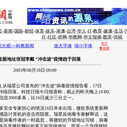
页
-
新闻
-
国际
-
财经
-
体育
-
娱乐
-
港澳
-
台湾
-
华人
-
IT
-
教育
-
健康
-
生活
-
片
-
社区
-
侨网
-
华教网
-
华文报摘
-
图库
-
供稿
闻大观>>科教新闻
放大字体
缩小字体
走眼地址张冠李戴 “冲击波”疫情趋于回落
2003年08月18日 09:09
 从瑞星公司发布的“冲击波”病毒疫情报告看，17日
持续回落。科技日报今日报道称，截止到昨天晚上18∶00,
息3000多条，比16日减少三分之一。
安全专家担心的情况16日并未出现，微软系统更新网
感染计算机的攻击而阻塞。瑞星反病毒专家解释说，这
是病毒作者的一时疏忽，将微软的升级地址写错，病毒
名并不是微软网站的真正的升级地址，而是一个升级跳转