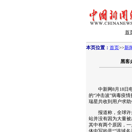
首
本页位置：
首页
>>
新
黑客
中新网8月18日电
的“冲击波”病毒疫情
瑞星共收到用户求助信
报道称，全球许多
站并没有因为大量被
其中有两个原因，一
体中写的是“”该域