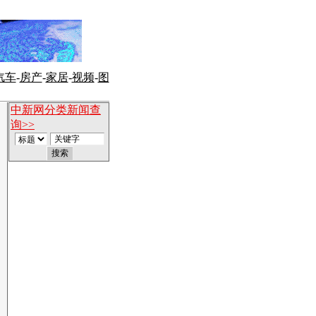
汽车
-
房产
-
家居
-
视频
-
图
中新网分类新闻查
询>>