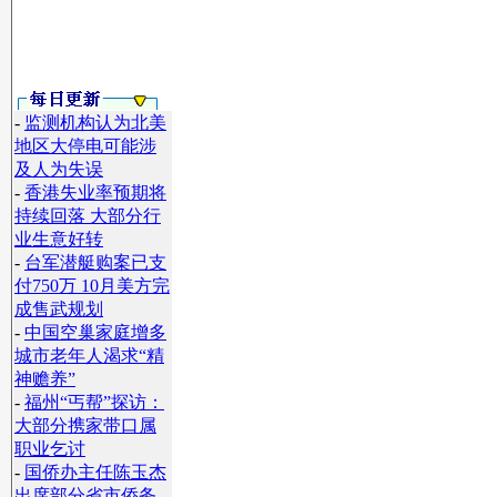
-
监测机构认为北美
地区大停电可能涉
及人为失误
-
香港失业率预期将
持续回落 大部分行
业生意好转
-
台军潜艇购案已支
付750万 10月美方完
成售武规划
-
中国空巢家庭增多
城市老年人渴求“精
神赡养”
-
福州“丐帮”探访：
大部分携家带口属
职业乞讨
-
国侨办主任陈玉杰
出席部分省市侨务