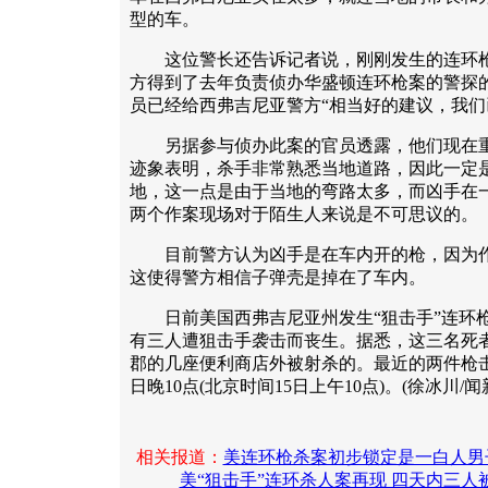
型的车。
这位警长还告诉记者说，刚刚发生的连环枪案
方得到了去年负责侦办华盛顿连环枪案的警探
员已经给西弗吉尼亚警方“相当好的建议，我们
另据参与侦办此案的官员透露，他们现在重
迹象表明，杀手非常熟悉当地道路，因此一定
地，这一点是由于当地的弯路太多，而凶手在
两个作案现场对于陌生人来说是不可思议的。
目前警方认为凶手是在车内开的枪，因为作
这使得警方相信子弹壳是掉在了车内。
日前美国西弗吉尼亚州发生“狙击手”连环枪
有三人遭狙击手袭击而丧生。据悉，这三名死
郡的几座便利商店外被射杀的。最近的两件枪击
日晚10点(北京时间15日上午10点)。(徐冰川/闻
相关报道：
美连环枪杀案初步锁定是一白人男
美“狙击手”连环杀人案再现 四天内三人