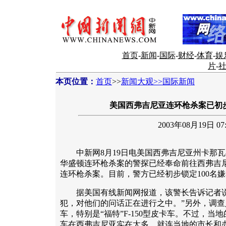
首页
-
新闻
-
国际
-
财经
-
体育
-
娱
片
-
本页位置：
首页
>>
新闻大观>>国际新闻
美国西弗吉尼亚连环枪杀案已初步
2003年08月19日 07:
中新网8月19日电美国西弗吉尼亚州卡那瓦
华盛顿连环枪杀案的警探已经奉命前往西弗吉
连环枪杀案。目前，警方已经初步锁定100名
据美国有线新闻网报道，该警长告诉记者说：
犯，对他们的问话正在进行之中。”另外，调
车，特别是“福特”F-150型皮卡车。不过，
车在西弗吉尼亚实在太多，就连当地的市长和