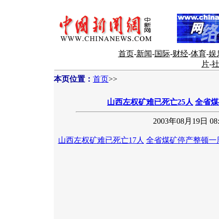
首页
-
新闻
-
国际
-
财经
-
体育
-
娱
片
-
本页位置：
首页
>>
山西左权矿难已死亡25人
全省煤
2003年08月19日 08:
山西左权矿难已死亡17人
全省煤矿停产整顿一