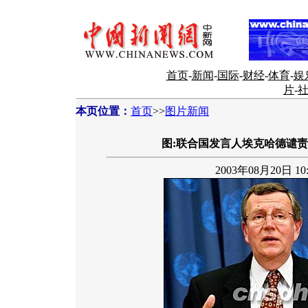
首页
-
新闻
-
国际
-
财经
-
体育
-
娱
片
-
本页位置：
首页
>>
图片新闻
图:联合国发言人埃克哈德谴
2003年08月20日 10: