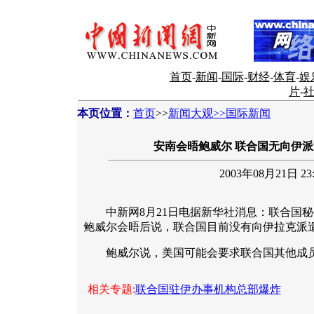
首页
-
新闻
-
国际
-
财经
-
体育
-
娱
片
-
本页位置：
首页
>>
新闻大观>>国际新闻
安南会晤鲍威尔 联合国无向伊
2003年08月21日 23:
中新网8月21日电据新华社消息：联合国秘
鲍威尔会晤后说，联合国目前没有向伊拉克派
鲍威尔说，美国可能会要求联合国其他成员国
相关专题:
联合国驻伊办事机构总部爆炸