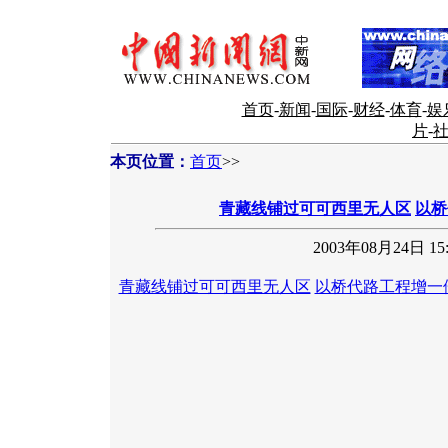
首页
-
新闻
-
国际
-
财经
-
体育
-
娱
片
-
本页位置：
首页
>>
青藏线铺过可可西里无人区
以桥
2003年08月24日 15:
青藏线铺过可可西里无人区
以桥代路工程增一